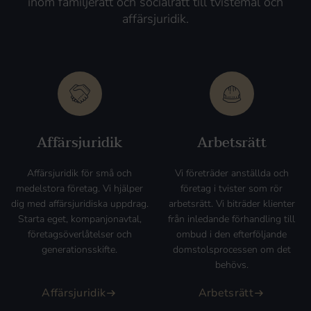
inom familjerätt och socialrätt till tvistemål och
affärsjuridik.
Affärsjuridik
Arbetsrätt
Affärsjuridik för små och
Vi företräder anställda och
medelstora företag. Vi hjälper
företag i tvister som rör
dig med affärsjuridiska uppdrag.
arbetsrätt. Vi biträder klienter
Starta eget, kompanjonavtal,
från inledande förhandling till
företagsöverlåtelser och
ombud i den efterföljande
generationsskifte.
domstolsprocessen om det
behövs.
Affärsjuridik
Arbetsrätt