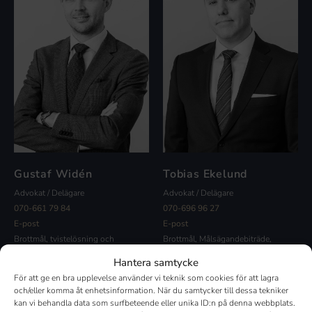
Gustaf Widén
Tobias Ekelund
Advokat / Delägare
Advokat / Delägare
070-661 79 84
070-696 96 27
E-post
E-post
Brottmål, tvistelösning och
Brottmål, Målsägandebiträde,
vårdnadsmål
särskild företrädare, familjerätt,
Hantera samtycke
vårdnadsmål, socialrätt och
För att ge en bra upplevelse använder vi teknik som cookies för att lagra
migrationsrätt
och/eller komma åt enhetsinformation. När du samtycker till dessa tekniker
kan vi behandla data som surfbeteende eller unika ID:n på denna webbplats.