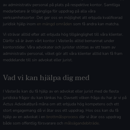
av administrativ personal på plats på respektive kontor. Samtliga
medarbetare är tillgängliga för uppdrag på alla våra
verksamhetsorter. Det ger oss en möjlighet att erbjuda kvalificerad
juridisk hjälp inom
en mängd områden
som få andra kan matcha.
Vi strävar alltid efter att erbjuda hög tillgänglighet till våra klienter.
Därför så är även vårt kontor i Västerås alltid bemannat under
kontorstider. Våra advokater och jurister stöttas av ett team av
administrativ personal, vilket gör att våra klienter alltid kan få fram
meddelande till sin advokat eller jurist.
Vad vi kan hjälpa dig med
I Västerås kan du få hjälp av en advokat eller jurist med de flesta
juridiska frågor du kan tänkas ha. Oavsett vilken fråga du har är vi på
Actus Advokatbyrå måna om att erbjuda hög kompetens och ett
stort engagemang då vi åtar oss ett uppdrag. Hos oss kan du få
hjälp av en advokat i en
brottmålsprocess
där vi åtar oss uppdrag
både som offentlig försvarare och
målsägandebiträde
.