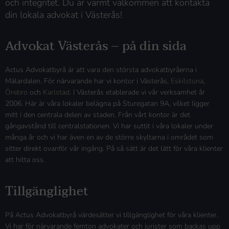
och integritet. Du är varmt välkommen att kontakta
din lokala advokat i Västerås!
Advokat Västerås – på din sida
Actus Advokatbyrå är att vara den största advokatbyråerna i
Mälardalen. För närvarande har vi kontor i Västerås,
Eskilstuna
,
Örebro
och
Karlstad
. I Västerås etablerade vi vår verksamhet år
2006. Här är våra lokaler belägna på Sturegatan 9A, vilket ligger
mitt i den centrala delen av staden. Från vårt kontor är det
gångavstånd till centralstationen. Vi har suttit i våra lokaler under
många år och vi har även en av de större skyltarna i området som
sitter direkt ovanför vår ingång. På så sätt är det lätt för våra klienter
att hitta oss.
Tillgänglighet
På Actus Advokatbyrå värdesätter vi tillgänglighet för våra klienter.
Vi har för närvarande femton advokater och jurister som backas upp