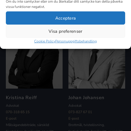
Om du inte samtycker eller om du återkallar ditt samtycke kan detta påverka
vissa funktioner negativt.
Acceptera
Visa preferenser
Cookie Policy
Personuppgiftsbehandling
Kristina Reiff
Johan Johansen
Advokat
Advokat
070-318 65 15
073-827 67 01
E-post
E-post
Målsägandebiträde, särskild
Brottmål, tvistelösning,