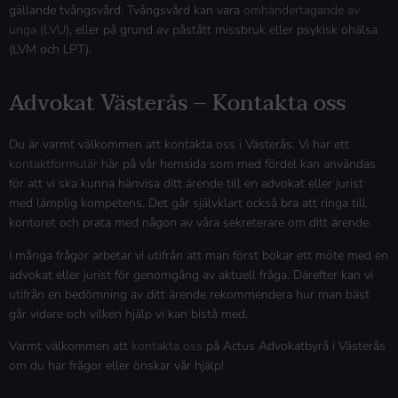
gällande tvångsvård. Tvångsvård kan vara
omhändertagande av
unga (LVU)
, eller på grund av påstått missbruk eller psykisk ohälsa
(LVM och LPT).
Advokat Västerås – Kontakta oss
Du är varmt välkommen att kontakta oss i Västerås. Vi har ett
kontaktformulär
här på vår hemsida som med fördel kan användas
för att vi ska kunna hänvisa ditt ärende till en advokat eller jurist
med lämplig kompetens. Det går självklart också bra att ringa till
kontoret och prata med någon av våra sekreterare om ditt ärende.
I många frågor arbetar vi utifrån att man först bokar ett möte med en
advokat eller jurist för genomgång av aktuell fråga. Därefter kan vi
utifrån en bedömning av ditt ärende rekommendera hur man bäst
går vidare och vilken hjälp vi kan bistå med.
Varmt välkommen att
kontakta oss
på Actus Advokatbyrå i Västerås
om du har frågor eller önskar vår hjälp!