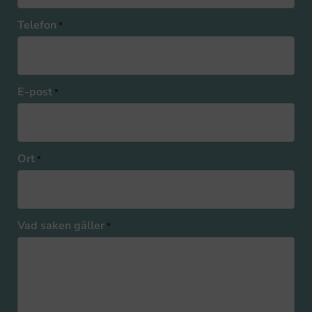
Telefon
*
E-post
*
Ort
*
Vad saken gäller
*