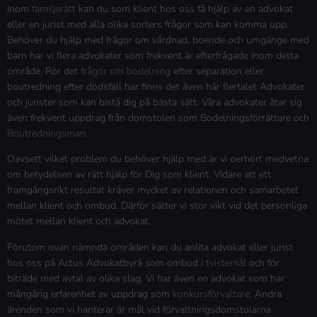
Inom
familjerätt
kan du som klient hos oss få hjälp av en advokat
eller en jurist med alla olika sorters frågor som kan komma upp.
Behöver du hjälp med frågor om vårdnad, boende och umgänge med
barn har vi flera advokater som frekvent är efterfrågade inom detta
område. Rör det
frågor om bodelning
efter separation eller
boutredning efter dödsfall har finns det även här flertalet Advokater
och jurister som kan bistå dig på bästa sätt. Våra advokater åtar sig
även frekvent uppdrag från domstolen som Bodelningsförrättare och
Boutredningsman
.
Oavsett vilket problem du behöver hjälp med är vi oerhört medvetna
om betydelsen av rätt hjälp för Dig som klient. Vidare att ett
framgångsrikt resultat kräver mycket av relationen och samarbetet
mellan klient och ombud. Därför sätter vi stor vikt vid det personliga
mötet mellan klient och advokat.
Förutom ovan nämnda områden kan du anlita advokat eller jurist
hos oss på Actus Advokatbyrå som ombud i
tvistemål
och för
biträde med avtal av olika slag. Vi har även en advokat som har
mångårig erfarenhet av uppdrag som
konkursförvaltare
. Andra
ärenden som vi hanterar är mål vid förvaltningsdomstolarna