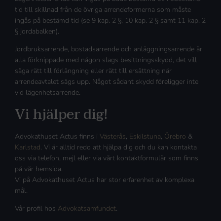
tid till skillnad från de övriga arrendeformerna som måste
ingås på bestämd tid (se 9 kap. 2 §, 10 kap. 2 § samt 11 kap. 2
§ jordabalken).
Jordbruksarrende, bostadsarrende och anläggningsarrende är
alla förknippade med någon slags besittningsskydd, det vill
säga rätt till förlängning eller rätt till ersättning när
arrendeavtalet sägs upp. Något sådant skydd föreligger inte
vid lägenhetsarrende.
Vi hjälper dig!
Advokathuset Actus finns i
Västerås
,
Eskilstuna
,
Örebro
&
Karlstad
. Vi är alltid redo att hjälpa dig och du kan kontakta
oss via telefon, mejl eller via vårt kontaktformulär som finns
på vår hemsida.
Vi på Advokathuset Actus har stor erfarenhet av komplexa
mål.
Vår profil hos
Advokatsamfundet
.