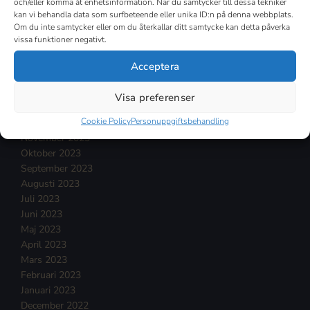
Augusti 2024
och/eller komma åt enhetsinformation. När du samtycker till dessa tekniker
kan vi behandla data som surfbeteende eller unika ID:n på denna webbplats.
Juli 2024
Om du inte samtycker eller om du återkallar ditt samtycke kan detta påverka
Juni 2024
vissa funktioner negativt.
Maj 2024
April 2024
Acceptera
Mars 2024
Februari 2024
Visa preferenser
Januari 2024
Cookie Policy
Personuppgiftsbehandling
December 2023
November 2023
Oktober 2023
September 2023
Augusti 2023
Juli 2023
Juni 2023
Maj 2023
April 2023
Mars 2023
Februari 2023
Januari 2023
December 2022