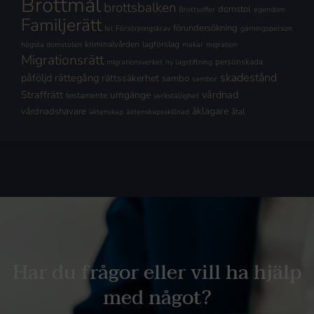
Brottmål
brottsbalken
domstol
Brottsoffer
egendom
Familjerätt
förundersökning
fel
Försörjningskrav
gärningsperson
kriminalvården
lagförslag
högsta domstolen
makar
migration
Migrationsrätt
personskada
migrationsverket
ny lagstiftning
skadestånd
påföljd
rättegång
rättssäkerhet
sambo
sambor
Straffrätt
vårdnad
umgänge
testamente
verkställighet
åklagare
vårdnadshavare
åtal
äktenskap
äktenskapsskillnad
Har du frågor eller vill ha hjälp
med något?