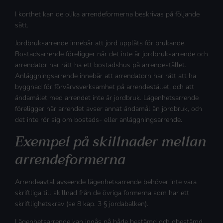
I korthet kan de olika arrendeformerna beskrivas på följande
sätt.
Jordbruksarrende innebär att jord upplåts för brukande.
Bostadsarrende föreligger när det inte är jordbruksarrende och
arrendator har rätt ha ett bostadshus på arrendestället.
Anläggningsarrende innebär att arrendatorn har rätt att ha
byggnad för förvärvsverksamhet på arrendestället, och att
ändamålet med arrendet inte är jordbruk. Lägenhetsarrende
föreligger när arrendet avser annat ändamål än jordbruk, och
det inte rör sig om bostads- eller anläggningsarrende.
Exempel på skillnader mellan
arrendeformerna
Arrendeavtal avseende lägenhetsarrende behöver inte vara
skriftliga till skillnad från de övriga formerna som har ett
skriftlighetskrav (se 8 kap. 3 § jordabalken).
Lägenhetsarrende kan ingås på både bestämd och obestämd