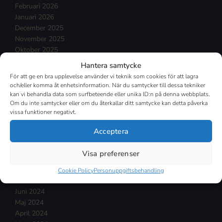
Februari 2026
Januari 2026
December 2025
November 2025
Oktober 2025
September 2025
Hantera samtycke
Augusti 2025
För att ge en bra upplevelse använder vi teknik som cookies för att lagra
Juli 2025
och/eller komma åt enhetsinformation. När du samtycker till dessa tekniker
Mars 2025
kan vi behandla data som surfbeteende eller unika ID:n på denna webbplats.
Om du inte samtycker eller om du återkallar ditt samtycke kan detta påverka
Februari 2025
vissa funktioner negativt.
Januari 2025
December 2024
Acceptera
November 2024
Oktober 2024
Visa preferenser
September 2024
Augusti 2024
Cookie Policy
Personuppgiftsbehandling
Juli 2024
Juni 2024
Maj 2024
April 2024