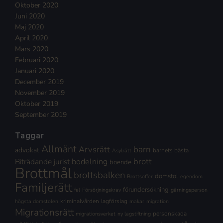
Oktober 2020
Juni 2020
Maj 2020
April 2020
Mars 2020
Februari 2020
Januari 2020
December 2019
November 2019
Oktober 2019
September 2019
Taggar
Allmänt
Arvsrätt
barn
advokat
barnets bästa
Asylrätt
brott
Biträdande jurist
bodelning
boende
Brottmål
brottsbalken
domstol
Brottsoffer
egendom
Familjerätt
förundersökning
fel
Försörjningskrav
gärningsperson
kriminalvården
lagförslag
högsta domstolen
makar
migration
Migrationsrätt
personskada
migrationsverket
ny lagstiftning