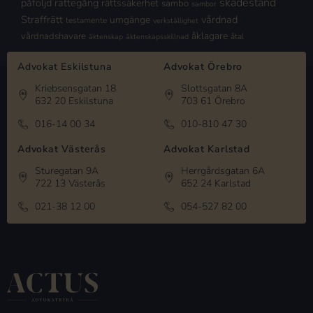
skadestånd
påföljd
rättegång
rättssäkerhet
sambo
sambor
Straffrätt
vårdnad
umgänge
testamente
verkställighet
åklagare
vårdnadshavare
åtal
äktenskap
äktenskapsskillnad
Advokat Eskilstuna
Advokat Örebro
Kriebsensgatan 18
Slottsgatan 8A
632 20 Eskilstuna
703 61 Örebro
016-14 00 34
010-810 47 30
Advokat Västerås
Advokat Karlstad
Sturegatan 9A
Herrgårdsgatan 6A
722 13 Västerås
652 24 Karlstad
021-38 12 00
054-527 82 00