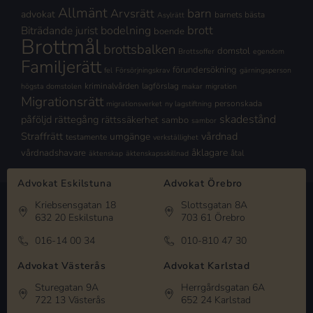
Allmänt
Arvsrätt
barn
advokat
barnets bästa
Asylrätt
brott
Biträdande jurist
bodelning
boende
Brottmål
brottsbalken
domstol
Brottsoffer
egendom
Familjerätt
förundersökning
fel
Försörjningskrav
gärningsperson
kriminalvården
lagförslag
högsta domstolen
makar
migration
Migrationsrätt
personskada
migrationsverket
ny lagstiftning
skadestånd
påföljd
rättegång
rättssäkerhet
sambo
sambor
Straffrätt
vårdnad
umgänge
testamente
verkställighet
åklagare
vårdnadshavare
åtal
äktenskap
äktenskapsskillnad
Advokat Eskilstuna
Advokat Örebro
Kriebsensgatan 18
Slottsgatan 8A
632 20 Eskilstuna
703 61 Örebro
016-14 00 34
010-810 47 30
Advokat Västerås
Advokat Karlstad
Sturegatan 9A
Herrgårdsgatan 6A
722 13 Västerås
652 24 Karlstad