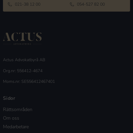
021-38 12 00
054-527 82 00
Actus Advokatbyrå AB
Org.nr: 556412-4674
Moms.nr: SE556412467401
Sidor
Rättsområden
Om oss
Medarbetare