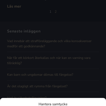
Läs mer
1
2
Senaste inläggen
Vad innebär ett strafföreläggande och vilka konsekvenser
medför ett godkännande?
När får ett körkort återkallas och när kan en varning vara
tillräcklig?
Kan barn och ungdomar dömas till fängelse?
Är det olagligt att rymma från fängelset?
Vad är säkerhetsförvaring?
Hantera samtycke