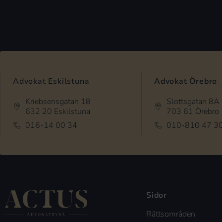
Advokat Eskilstuna
Advokat Örebro
Kriebsensgatan 18
Slottsgatan 8A
632 20 Eskilstuna
703 61 Örebro
016-14 00 34
010-810 47 3
Sidor
Rättsområden