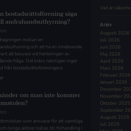
Vad är säkerhe
en bostadsrättsförening säga
till andrahandsuthyrning?
Arkiv
 2021
Augusti 2026
ragningen mellan en
Juli 2026
andsuthyrning och att ha en inneboende
Juni 2026
vant att besvara vid hanteringen av
Maj 2026
ående fråga. Det krävs nämligen inget
April 2026
ånd från bostadsrättsföreningens
Mars 2026
Februari 2026
er
Januari 2026
December 20
händer om man inte kommer
November 20
domstolen?
Oktober 2025
September 2
 2021
Augusti 2025
 domstolen som ansvarar för att samtliga
Juli 2025
och övriga aktörer kallas till förhandling i