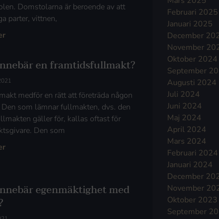
Mars 2025
len. Domstolarna är beroende av att
Februari 2025
a parter, vittnen,
Januari 2025
er
December 20
November 20
Oktober 2024
innebär en framtidsfullmakt?
September 2
 2021
Augusti 2024
Juli 2024
lmakt medför en rätt att företräda någon
Juni 2024
 Den som lämnar fullmakten, dvs. den
Maj 2024
lmakten gäller för, kallas oftast för
April 2024
ktsgivare. Den som
Mars 2024
er
Februari 2024
Januari 2024
December 20
innebär egenmäktighet med
November 20
Oktober 2023
?
September 2
021