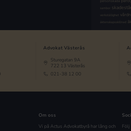
påföl
personskada
skadestå
sambor
vård
verkställighet
å
äktenskapsskillnad
Advokat Västerås
A
Sturegatan 9A
722 13 Västerås
0
021-38 12 00
Om oss
Soc
Vi på Actus Advokatbyrå har lång och
Följ