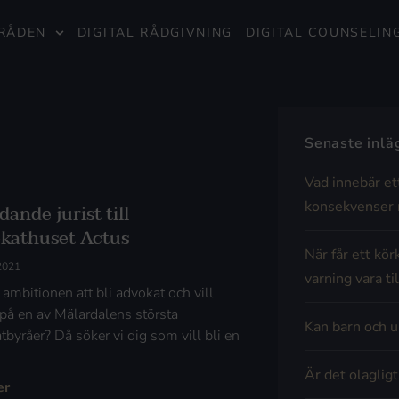
RÅDEN
DIGITAL RÅDGIVNING
DIGITAL COUNSELIN
Senaste inl
Vad innebär et
konsekvenser 
dande jurist till
kathuset Actus
När får ett kör
 2021
varning vara til
ambitionen att bli advokat och vill
 på en av Mälardalens största
Kan barn och u
tbyråer? Då söker vi dig som vill bli en
Är det olaglig
er