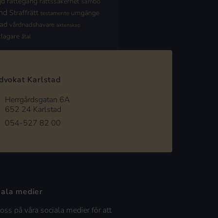
jd
rättegång
rättssäkerhet
sambo
nd
Straffrätt
umgänge
testamente
nad
vårdnadshavare
äktenskap
klagare
åtal
dvokat Karlstad
Herrgårdsgatan 6A
652 24 Karlstad
054-527 82 00
iala medier
 oss på våra sociala medier för att