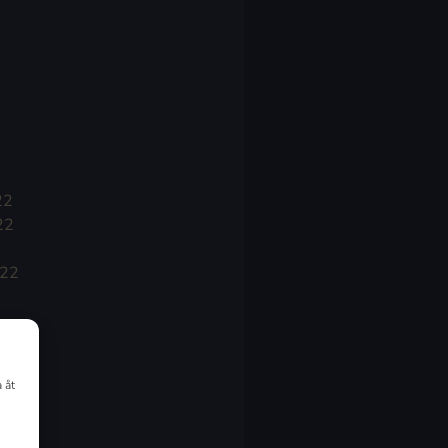
22
22
022
 åt