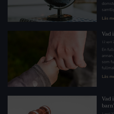
domsto
samtlig
Läs m
Vad 
12 april
En ful
annan.
som ful
fullma
Läs m
Vad 
barn
1 april 2