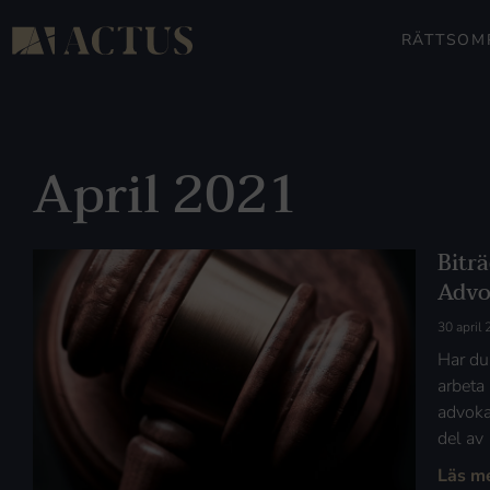
RÄTTSOM
April 2021
Biträ
Advo
30 april
Har du 
arbeta
advoka
del av
Läs m