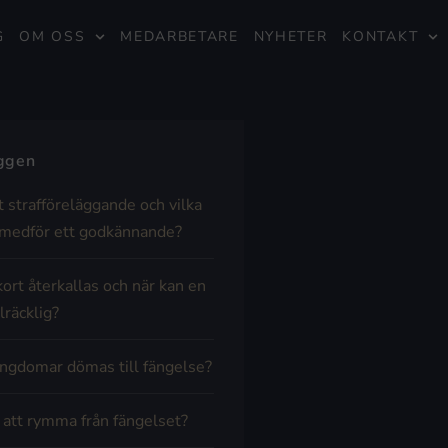
G
OM OSS
MEDARBETARE
NYHETER
KONTAKT
äggen
t strafföreläggande och vilka
medför ett godkännande?
kort återkallas och när kan en
lräcklig?
ngdomar dömas till fängelse?
t att rymma från fängelset?