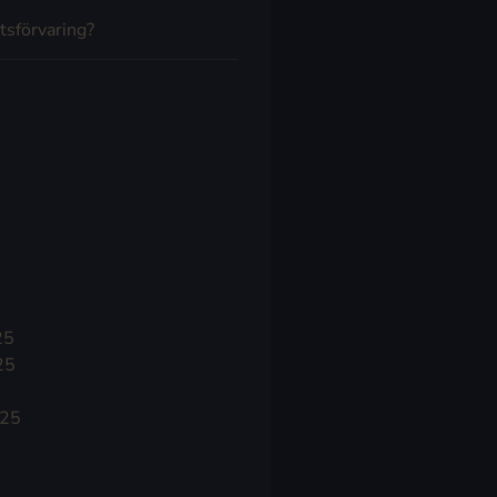
tsförvaring?
25
25
025