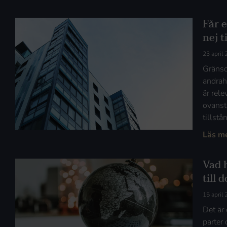
Får 
nej 
23 april
Gränsd
andrah
är rele
ovanst
tillst
Läs m
Vad 
till 
15 april
Det är
parter 