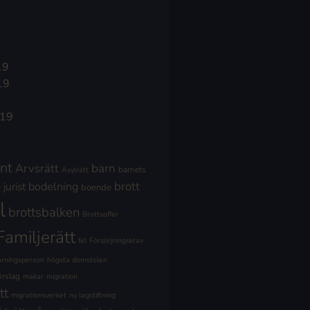
19
19
019
nt
Arvsrätt
barn
barnets
Asylrätt
brott
jurist
bodelning
boende
l
brottsbalken
Brottsoffer
Familjerätt
fel
Försörjningskrav
ärningsperson
högsta domstolen
örslag
makar
migration
tt
migrationsverket
ny lagstiftning