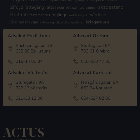
personskada
migrationsverket
ny lagstiftning
skadestånd
påföljd
rättegång
rättssäkerhet
sambo
sambor
Straffrätt
vårdnad
umgänge
testamente
verkställighet
åklagare
vårdnadshavare
åtal
äktenskap
äktenskapsskillnad
Advokat Eskilstuna
Advokat Örebro
Kriebsensgatan 18
Slottsgatan 8A
632 20 Eskilstuna
703 61 Örebro
016-14 00 34
010-810 47 30
Advokat Västerås
Advokat Karlstad
Sturegatan 9A
Herrgårdsgatan 6A
722 13 Västerås
652 24 Karlstad
021-38 12 00
054-527 82 00