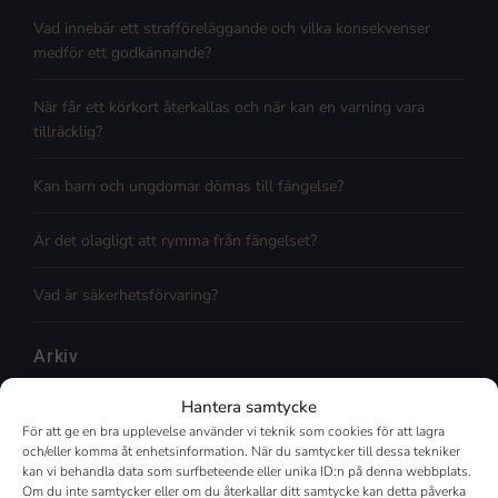
Vad innebär ett strafföreläggande och vilka konsekvenser
medför ett godkännande?
När får ett körkort återkallas och när kan en varning vara
tillräcklig?
Kan barn och ungdomar dömas till fängelse?
Är det olagligt att rymma från fängelset?
Vad är säkerhetsförvaring?
Arkiv
Augusti 2026
Hantera samtycke
Juli 2026
För att ge en bra upplevelse använder vi teknik som cookies för att lagra
Juni 2026
och/eller komma åt enhetsinformation. När du samtycker till dessa tekniker
Maj 2026
kan vi behandla data som surfbeteende eller unika ID:n på denna webbplats.
April 2026
Om du inte samtycker eller om du återkallar ditt samtycke kan detta påverka