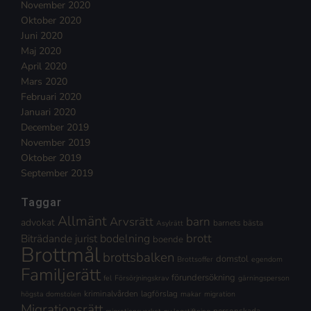
November 2020
Oktober 2020
Juni 2020
Maj 2020
April 2020
Mars 2020
Februari 2020
Januari 2020
December 2019
November 2019
Oktober 2019
September 2019
Taggar
Allmänt
Arvsrätt
barn
advokat
barnets bästa
Asylrätt
brott
Biträdande jurist
bodelning
boende
Brottmål
brottsbalken
domstol
Brottsoffer
egendom
Familjerätt
förundersökning
fel
Försörjningskrav
gärningsperson
kriminalvården
lagförslag
högsta domstolen
makar
migration
Migrationsrätt