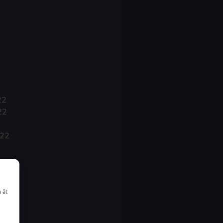
22
22
022
 åt