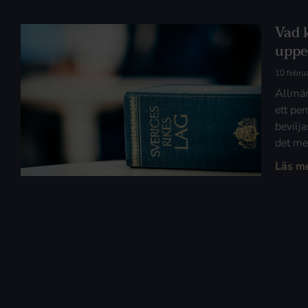
Vad 
uppeh
10 febru
Allmän
ett pe
bevilj
det me
Läs m