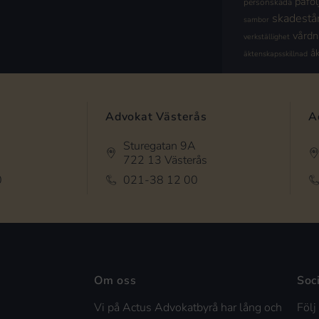
påföl
personskada
skadestå
sambor
vård
verkställighet
å
äktenskapsskillnad
Advokat Västerås
A
Sturegatan 9A
722 13 Västerås
0
021-38 12 00
Om oss
Soc
Vi på Actus Advokatbyrå har lång och
Följ