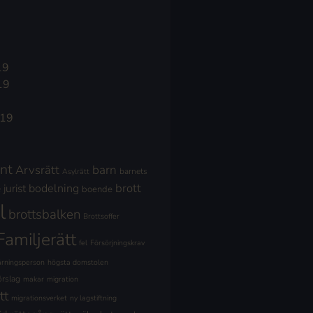
19
19
019
nt
Arvsrätt
barn
barnets
Asylrätt
brott
jurist
bodelning
boende
l
brottsbalken
Brottsoffer
Familjerätt
fel
Försörjningskrav
ärningsperson
högsta domstolen
örslag
makar
migration
tt
migrationsverket
ny lagstiftning