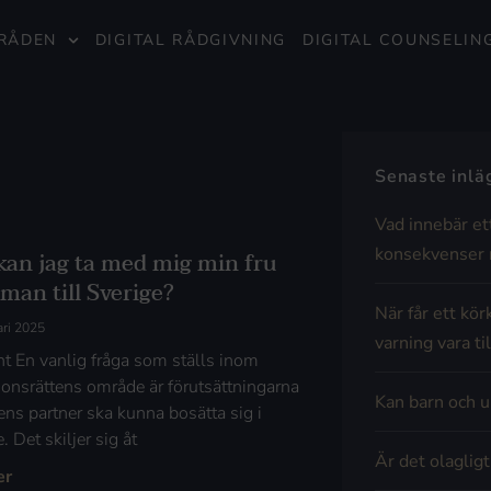
RÅDEN
DIGITAL RÅDGIVNING
DIGITAL COUNSELIN
Senaste inl
Vad innebär et
konsekvenser 
kan jag ta med mig min fru
 man till Sverige?
När får ett kör
ari 2025
varning vara til
t En vanlig fråga som ställs inom
ionsrättens område är förutsättningarna
Kan barn och u
 ens partner ska kunna bosätta sig i
. Det skiljer sig åt
Är det olaglig
er