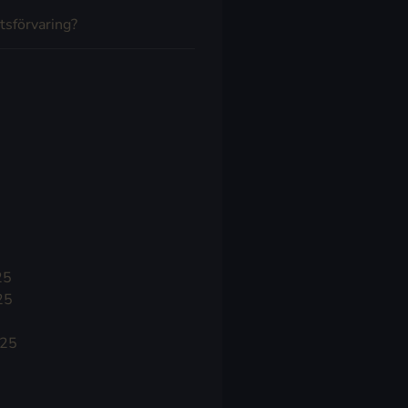
tsförvaring?
25
25
025