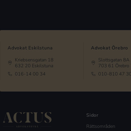
Advokat Eskilstuna
Advokat Örebro
Kriebsensgatan 18
Slottsgatan 8A
632 20 Eskilstuna
703 61 Örebro
016-14 00 34
010-810 47 3
Sidor
Rättsområden