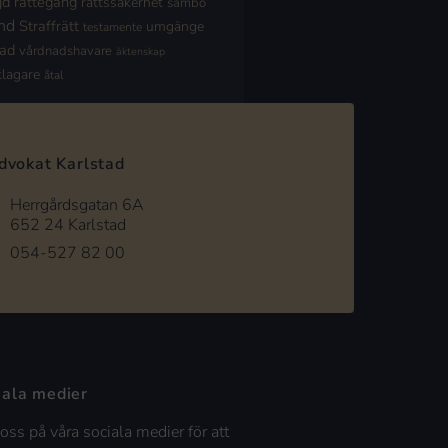
jd
rättegång
rättssäkerhet
sambo
nd
Straffrätt
umgänge
testamente
nad
vårdnadshavare
äktenskap
klagare
åtal
dvokat Karlstad
Herrgårdsgatan 6A
652 24 Karlstad
054-527 82 00
iala medier
 oss på våra sociala medier för att