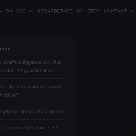
G
OM OSS
MEDARBETARE
NYHETER
KONTAKT
äggen
t strafföreläggande och vilka
medför ett godkännande?
kort återkallas och när kan en
lräcklig?
ngdomar dömas till fängelse?
t att rymma från fängelset?