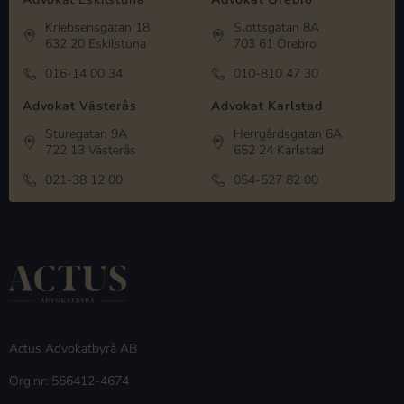
Kriebsensgatan 18
Slottsgatan 8A
632 20 Eskilstuna
703 61 Örebro
016-14 00 34
010-810 47 30
Advokat Västerås
Advokat Karlstad
Sturegatan 9A
Herrgårdsgatan 6A
722 13 Västerås
652 24 Karlstad
021-38 12 00
054-527 82 00
Actus Advokatbyrå AB
Org.nr: 556412-4674