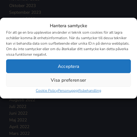
Oktober 2023
September 2023
Augusti 2023
Hantera samtycke
Juli 2023
Juni 2023
För att ge en bra upplevelse använder vi teknik som cookies för att lagra
och/eller komma åt enhetsinformation. När du samtycker till dessa tekniker
Maj 2023
kan vi behandla data som surfbeteende eller unika ID:n på denna webbplats.
April 2023
Om du inte samtycker eller om du återkallar ditt samtycke kan detta påverka
Mars 2023
vissa funktioner negativt.
Februari 2023
Acceptera
Januari 2023
December 2022
November 2022
Visa preferenser
Oktober 2022
Cookie Policy
Personuppgiftsbehandling
September 2022
Augusti 2022
Juli 2022
Juni 2022
Maj 2022
April 2022
Mars 2022