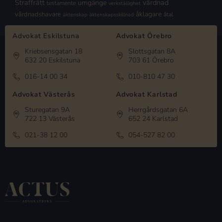
Straffrätt
vårdnad
umgänge
testamente
verkställighet
åklagare
vårdnadshavare
åtal
äktenskap
äktenskapsskillnad
Advokat Eskilstuna
Advokat Örebro
Kriebsensgatan 18
Slottsgatan 8A
632 20 Eskilstuna
703 61 Örebro
016-14 00 34
010-810 47 30
Advokat Västerås
Advokat Karlstad
Sturegatan 9A
Herrgårdsgatan 6A
722 13 Västerås
652 24 Karlstad
021-38 12 00
054-527 82 00