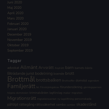
Juni 2020
Maj 2020
April 2020
Mars 2020
Februari 2020
Januari 2020
December 2019
November 2019
Oktober 2019
September 2019
Taggar
Allmänt
Arvsrätt
barn
advokat
barnets bästa
Asylrätt
brott
Biträdande jurist
bodelning
boende
Brottmål
brottsbalken
domstol
Brottsoffer
egendom
Familjerätt
förundersökning
fel
Försörjningskrav
gärningsperson
kriminalvården
lagförslag
högsta domstolen
makar
migration
Migrationsrätt
personskada
migrationsverket
ny lagstiftning
skadestånd
påföljd
rättegång
rättssäkerhet
sambo
sambor