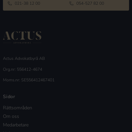
021-38 12 00
054-527 82 00
Actus Advokatbyrå AB
Org.nr: 556412-4674
Moms.nr: SE556412467401
Sidor
Rättsområden
Om oss
Medarbetare