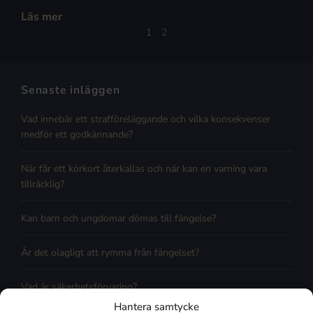
Läs mer
1
2
Senaste inläggen
Vad innebär ett strafföreläggande och vilka konsekvenser
medför ett godkännande?
När får ett körkort återkallas och när kan en varning vara
tillräcklig?
Kan barn och ungdomar dömas till fängelse?
Är det olagligt att rymma från fängelset?
Vad är säkerhetsförvaring?
Hantera samtycke