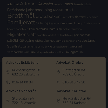
Allmänt
Arvsrätt
barn
advokat
barnets bästa
Asylrätt
brott
Biträdande jurist
bodelning
boende
Brottmål
brottsbalken
domstol
Brottsoffer
egendom
Familjerätt
förundersökning
fel
Försörjningskrav
gärningsperson
kriminalvården
lagförslag
högsta domstolen
makar
migration
Migrationsrätt
personskada
migrationsverket
ny lagstiftning
skadestånd
påföljd
rättegång
rättssäkerhet
sambo
sambor
Straffrätt
vårdnad
umgänge
testamente
verkställighet
åklagare
vårdnadshavare
åtal
äktenskap
äktenskapsskillnad
Advokat Eskilstuna
Advokat Örebro
Kriebsensgatan 18
Slottsgatan 8A
632 20 Eskilstuna
703 61 Örebro
016-14 00 34
010-810 47 30
Advokat Västerås
Advokat Karlstad
Sturegatan 9A
Herrgårdsgatan 6A
722 13 Västerås
652 24 Karlstad