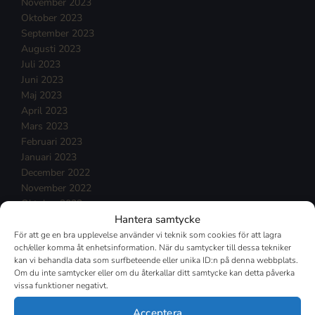
November 2023
Oktober 2023
September 2023
Augusti 2023
Juli 2023
Juni 2023
Maj 2023
April 2023
Mars 2023
Februari 2023
Januari 2023
December 2022
November 2022
Oktober 2022
Hantera samtycke
September 2022
Augusti 2022
För att ge en bra upplevelse använder vi teknik som cookies för att lagra
och/eller komma åt enhetsinformation. När du samtycker till dessa tekniker
Juli 2022
kan vi behandla data som surfbeteende eller unika ID:n på denna webbplats.
Juni 2022
Om du inte samtycker eller om du återkallar ditt samtycke kan detta påverka
Maj 2022
vissa funktioner negativt.
April 2022
Mars 2022
Acceptera