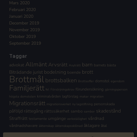
Mars 2020
Februari 2020
Januari 2020
December 2019
November 2019
Oktober 2019
September 2019
Taggar
Allmänt
Arvsrätt
barn
advokat
barnets bästa
Asylrätt
brott
Biträdande jurist
bodelning
boende
Brottmål
brottsbalken
domstol
Brottsoffer
egendom
Familjerätt
förundersökning
fel
Försörjningskrav
gärningsperson
kriminalvården
lagförslag
högsta domstolen
makar
migration
Migrationsrätt
personskada
migrationsverket
ny lagstiftning
skadestånd
påföljd
rättegång
rättssäkerhet
sambo
sambor
Straffrätt
vårdnad
umgänge
testamente
verkställighet
åklagare
vårdnadshavare
åtal
äktenskap
äktenskapsskillnad