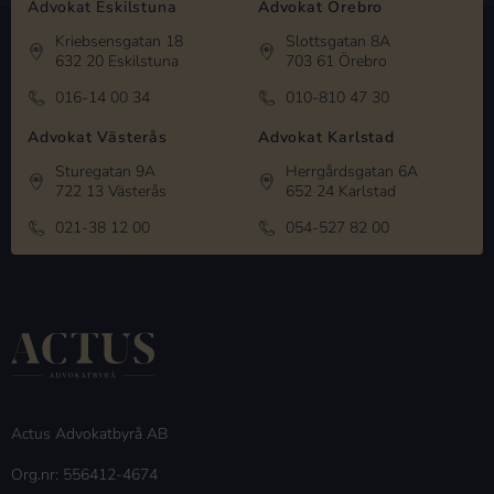
Advokat Eskilstuna
Advokat Örebro
Kriebsensgatan 18
Slottsgatan 8A
632 20 Eskilstuna
703 61 Örebro
016-14 00 34
010-810 47 30
Advokat Västerås
Advokat Karlstad
Sturegatan 9A
Herrgårdsgatan 6A
722 13 Västerås
652 24 Karlstad
021-38 12 00
054-527 82 00
Actus Advokatbyrå AB
Org.nr: 556412-4674