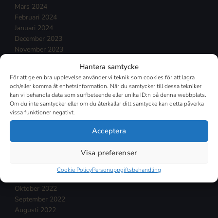
Mars 2024
Februari 2024
Januari 2024
December 2023
November 2023
Oktober 2023
Hantera samtycke
September 2023
För att ge en bra upplevelse använder vi teknik som cookies för att lagra
Augusti 2023
och/eller komma åt enhetsinformation. När du samtycker till dessa tekniker
Juli 2023
kan vi behandla data som surfbeteende eller unika ID:n på denna webbplats.
Juni 2023
Om du inte samtycker eller om du återkallar ditt samtycke kan detta påverka
vissa funktioner negativt.
Maj 2023
April 2023
Acceptera
Mars 2023
Februari 2023
Visa preferenser
Januari 2023
December 2022
Cookie Policy
Personuppgiftsbehandling
November 2022
Oktober 2022
September 2022
Augusti 2022