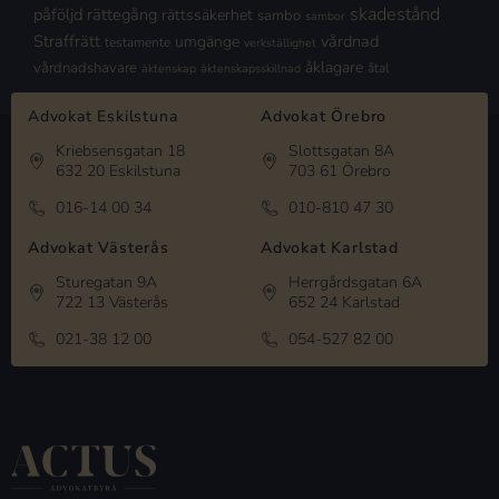
skadestånd
påföljd
rättegång
rättssäkerhet
sambo
sambor
Straffrätt
vårdnad
umgänge
testamente
verkställighet
åklagare
vårdnadshavare
åtal
äktenskap
äktenskapsskillnad
Advokat Eskilstuna
Advokat Örebro
Kriebsensgatan 18
Slottsgatan 8A
632 20 Eskilstuna
703 61 Örebro
016-14 00 34
010-810 47 30
Advokat Västerås
Advokat Karlstad
Sturegatan 9A
Herrgårdsgatan 6A
722 13 Västerås
652 24 Karlstad
021-38 12 00
054-527 82 00