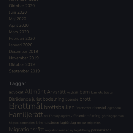
Oktober 2020
Juni 2020
Maj 2020
April 2020
Mars 2020
Februari 2020
Januari 2020
December 2019
November 2019
Oktober 2019
September 2019
Taggar
Allmänt
Arvsrätt
barn
advokat
barnets bästa
Asylrätt
brott
Biträdande jurist
bodelning
boende
Brottmål
brottsbalken
domstol
Brottsoffer
egendom
Familjerätt
förundersökning
fel
Försörjningskrav
gärningsperson
kriminalvården
lagförslag
högsta domstolen
makar
migration
Migrationsrätt
personskada
migrationsverket
ny lagstiftning