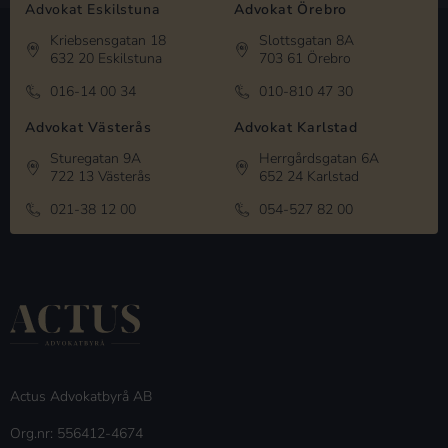
Advokat Eskilstuna
Advokat Örebro
Kriebsensgatan 18
Slottsgatan 8A
632 20 Eskilstuna
703 61 Örebro
016-14 00 34
010-810 47 30
Advokat Västerås
Advokat Karlstad
Sturegatan 9A
Herrgårdsgatan 6A
722 13 Västerås
652 24 Karlstad
021-38 12 00
054-527 82 00
Actus Advokatbyrå AB
Org.nr: 556412-4674