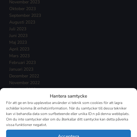
November 2023
Oktober 2023
September 2023
Augusti 2023
Juli 2023
Juni 2023
Maj 2023
April 2023
Mars 2023
Februari 2023
Januari 2023
December 2022
November 2022
Oktober 2022
Hantera samtycke
September 2022
Augusti 2022
För att ge en bra upplevelse använder vi teknik som cookies för att lagra
och/eller komma åt enhetsinformation. När du samtycker till dessa tekniker
Juli 2022
kan vi behandla data som surfbeteende eller unika ID:n på denna webbplats.
Juni 2022
Om du inte samtycker eller om du återkallar ditt samtycke kan detta påverka
Maj 2022
vissa funktioner negativt.
April 2022
Acceptera
Mars 2022