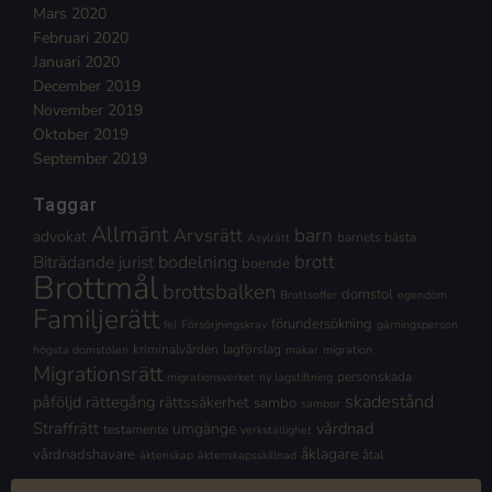
Mars 2020
Februari 2020
Januari 2020
December 2019
November 2019
Oktober 2019
September 2019
Taggar
Allmänt
Arvsrätt
barn
advokat
barnets bästa
Asylrätt
brott
Biträdande jurist
bodelning
boende
Brottmål
brottsbalken
domstol
Brottsoffer
egendom
Familjerätt
förundersökning
fel
Försörjningskrav
gärningsperson
kriminalvården
lagförslag
högsta domstolen
makar
migration
Migrationsrätt
personskada
migrationsverket
ny lagstiftning
skadestånd
påföljd
rättegång
rättssäkerhet
sambo
sambor
Straffrätt
vårdnad
umgänge
testamente
verkställighet
åklagare
vårdnadshavare
åtal
äktenskap
äktenskapsskillnad