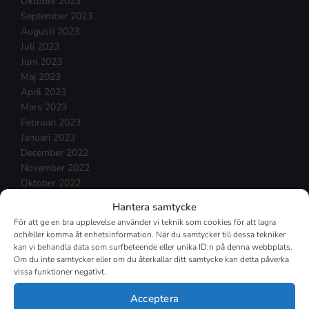
Oktober 2023
September 2023
Augusti 2023
Juli 2023
Juni 2023
Maj 2023
April 2023
Mars 2023
Februari 2023
Januari 2023
December 2022
November 2022
Oktober 2022
September 2022
Hantera samtycke
Augusti 2022
För att ge en bra upplevelse använder vi teknik som cookies för att lagra
Juli 2022
och/eller komma åt enhetsinformation. När du samtycker till dessa tekniker
Juni 2022
kan vi behandla data som surfbeteende eller unika ID:n på denna webbplats.
Maj 2022
Om du inte samtycker eller om du återkallar ditt samtycke kan detta påverka
vissa funktioner negativt.
April 2022
Mars 2022
Acceptera
Februari 2022