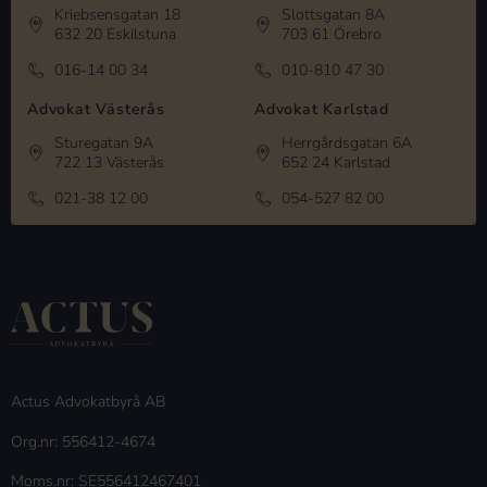
Kriebsensgatan 18
Slottsgatan 8A
632 20 Eskilstuna
703 61 Örebro
016-14 00 34
010-810 47 30
Advokat Västerås
Advokat Karlstad
Sturegatan 9A
Herrgårdsgatan 6A
722 13 Västerås
652 24 Karlstad
021-38 12 00
054-527 82 00
Actus Advokatbyrå AB
Org.nr: 556412-4674
Moms.nr: SE556412467401