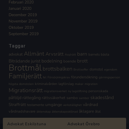
Februari 2020
Januari 2020
December 2019
November 2019
Oktober 2019
September 2019
Taggar
Allmänt
Arvsrätt
barn
advokat
barnets bästa
Asylrätt
brott
Biträdande jurist
bodelning
boende
Brottmål
brottsbalken
domstol
Brottsoffer
egendom
Familjerätt
förundersökning
fel
Försörjningskrav
gärningsperson
kriminalvården
lagförslag
högsta domstolen
makar
migration
Migrationsrätt
personskada
migrationsverket
ny lagstiftning
skadestånd
påföljd
rättegång
rättssäkerhet
sambo
sambor
Straffrätt
vårdnad
umgänge
testamente
verkställighet
åklagare
vårdnadshavare
åtal
äktenskap
äktenskapsskillnad
Advokat Eskilstuna
Advokat Örebro