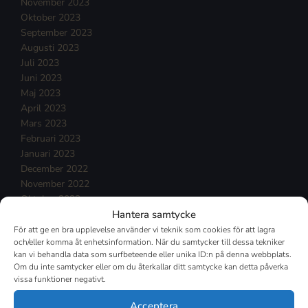
November 2023
Oktober 2023
September 2023
Augusti 2023
Juli 2023
Juni 2023
Maj 2023
April 2023
Mars 2023
Februari 2023
Januari 2023
December 2022
November 2022
Oktober 2022
Hantera samtycke
September 2022
Augusti 2022
För att ge en bra upplevelse använder vi teknik som cookies för att lagra
och/eller komma åt enhetsinformation. När du samtycker till dessa tekniker
Juli 2022
kan vi behandla data som surfbeteende eller unika ID:n på denna webbplats.
Juni 2022
Om du inte samtycker eller om du återkallar ditt samtycke kan detta påverka
Maj 2022
vissa funktioner negativt.
April 2022
Mars 2022
Acceptera