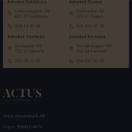
Advokat Eskilstuna
Advokat Örebro
Kriebsensgatan 18
Slottsgatan 8A
632 20 Eskilstuna
703 61 Örebro
016-14 00 34
010-810 47 30
Advokat Västerås
Advokat Karlstad
Sturegatan 9A
Herrgårdsgatan 6A
722 13 Västerås
652 24 Karlstad
021-38 12 00
054-527 82 00
Actus Advokatbyrå AB
Org.nr: 556412-4674