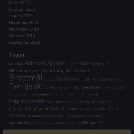
Mars 2020
Februari 2020
Januari 2020
December 2019
November 2019
Oktober 2019
September 2019
Taggar
Allmänt
Arvsrätt
barn
advokat
barnets bästa
Asylrätt
brott
Biträdande jurist
bodelning
boende
Brottmål
brottsbalken
domstol
Brottsoffer
egendom
Familjerätt
förundersökning
fel
Försörjningskrav
gärningsperson
kriminalvården
lagförslag
högsta domstolen
makar
migration
Migrationsrätt
personskada
migrationsverket
ny lagstiftning
skadestånd
påföljd
rättegång
rättssäkerhet
sambo
sambor
Straffrätt
vårdnad
umgänge
testamente
verkställighet
åklagare
vårdnadshavare
åtal
äktenskap
äktenskapsskillnad