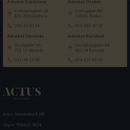
Advokat Eskilstuna
Advokat Örebro
Kriebsensgatan 18
Slottsgatan 8A
632 20 Eskilstuna
703 61 Örebro
016-14 00 34
010-810 47 30
Advokat Västerås
Advokat Karlstad
Sturegatan 9A
Herrgårdsgatan 6A
722 13 Västerås
652 24 Karlstad
021-38 12 00
054-527 82 00
Actus Advokatbyrå AB
Org.nr: 556412-4674