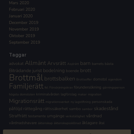
Mars 2020
Februari 2020
Januari 2020
December 2019
November 2019
Oktober 2019
September 2019
Taggar
Allmänt
Arvsrätt
barn
advokat
barnets bästa
Asylrätt
brott
Biträdande jurist
bodelning
boende
Brottmål
brottsbalken
domstol
Brottsoffer
egendom
Familjerätt
förundersökning
fel
Försörjningskrav
gärningsperson
kriminalvården
lagförslag
högsta domstolen
makar
migration
Migrationsrätt
personskada
migrationsverket
ny lagstiftning
skadestånd
påföljd
rättegång
rättssäkerhet
sambo
sambor
Straffrätt
vårdnad
umgänge
testamente
verkställighet
åklagare
vårdnadshavare
åtal
äktenskap
äktenskapsskillnad