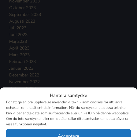
November 2023
Oktober 2023
September 2023
Augusti 2023
Juli 2023
Juni 2023
Maj 2023
April 2023
Mars 2023
Februari 2023
Januari 2023
December 2022
November 2022
Oktober 2022
Hantera samtycke
September 2022
Augusti 2022
För att ge en bra upplevelse använder vi teknik som cookies för att lagra
och/eller komma åt enhetsinformation. När du samtycker till dessa tekniker
Juli 2022
kan vi behandla data som surfbeteende eller unika ID:n på denna webbplats.
Juni 2022
Om du inte samtycker eller om du återkallar ditt samtycke kan detta påverka
Maj 2022
vissa funktioner negativt.
April 2022
Mars 2022
Acceptera