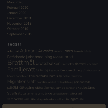
Mars 2020
Februari 2020
Januari 2020
December 2019
November 2019
Oktober 2019
September 2019
Taggar
Allmänt
Arvsrätt
barn
advokat
barnets bästa
Asylrätt
brott
Biträdande jurist
bodelning
boende
Brottmål
brottsbalken
domstol
Brottsoffer
egendom
Familjerätt
förundersökning
fel
Försörjningskrav
gärningsperson
kriminalvården
lagförslag
högsta domstolen
makar
migration
Migrationsrätt
personskada
migrationsverket
ny lagstiftning
skadestånd
påföljd
rättegång
rättssäkerhet
sambo
sambor
Straffrätt
vårdnad
umgänge
testamente
verkställighet
åklagare
vårdnadshavare
åtal
äktenskap
äktenskapsskillnad