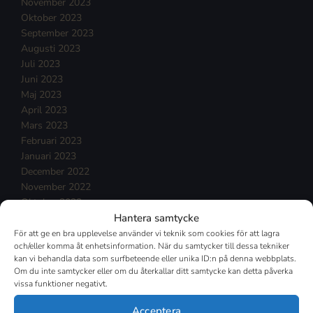
November 2023
Oktober 2023
September 2023
Augusti 2023
Juli 2023
Juni 2023
Maj 2023
April 2023
Mars 2023
Februari 2023
Januari 2023
December 2022
November 2022
Oktober 2022
Hantera samtycke
September 2022
Augusti 2022
För att ge en bra upplevelse använder vi teknik som cookies för att lagra
och/eller komma åt enhetsinformation. När du samtycker till dessa tekniker
Juli 2022
kan vi behandla data som surfbeteende eller unika ID:n på denna webbplats.
Juni 2022
Om du inte samtycker eller om du återkallar ditt samtycke kan detta påverka
Maj 2022
vissa funktioner negativt.
April 2022
Mars 2022
Acceptera