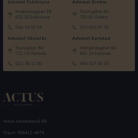
Advokat Eskilstuna
Advokat Örebro
Kriebsensgatan 18
Slottsgatan 8A
632 20 Eskilstuna
703 61 Örebro
016-14 00 34
010-810 47 30
Advokat Västerås
Advokat Karlstad
Sturegatan 9A
Herrgårdsgatan 6A
722 13 Västerås
652 24 Karlstad
021-38 12 00
054-527 82 00
Actus Advokatbyrå AB
Org.nr: 556412-4674