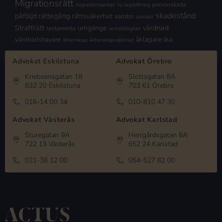
Migrationsrätt
personskada
migrationsverket
ny lagstiftning
skadestånd
påföljd
rättegång
rättssäkerhet
sambo
sambor
Straffrätt
vårdnad
umgänge
testamente
verkställighet
åklagare
vårdnadshavare
åtal
äktenskap
äktenskapsskillnad
Advokat Eskilstuna
Advokat Örebro
Kriebsensgatan 18
Slottsgatan 8A
632 20 Eskilstuna
703 61 Örebro
016-14 00 34
010-810 47 30
Advokat Västerås
Advokat Karlstad
Sturegatan 9A
Herrgårdsgatan 6A
722 13 Västerås
652 24 Karlstad
021-38 12 00
054-527 82 00