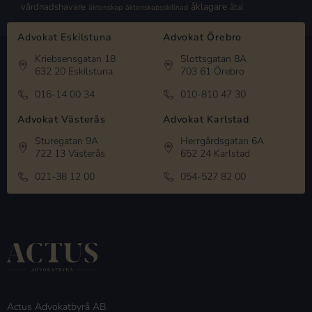
åklagare
vårdnadshavare
åtal
äktenskap
äktenskapsskillnad
Advokat Eskilstuna
Advokat Örebro
Kriebsensgatan 18
Slottsgatan 8A
632 20 Eskilstuna
703 61 Örebro
016-14 00 34
010-810 47 30
Advokat Västerås
Advokat Karlstad
Sturegatan 9A
Herrgårdsgatan 6A
722 13 Västerås
652 24 Karlstad
021-38 12 00
054-527 82 00
Actus Advokatbyrå AB