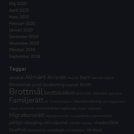
Maj 2020
April 2020
Mars 2020
Februari 2020
Januari 2020
December 2019
November 2019
Oktober 2019
September 2019
Taggar
Allmänt
Arvsrätt
barn
advokat
barnets bästa
Asylrätt
brott
Biträdande jurist
bodelning
boende
Brottmål
brottsbalken
domstol
Brottsoffer
egendom
Familjerätt
förundersökning
fel
Försörjningskrav
gärningsperson
kriminalvården
lagförslag
högsta domstolen
makar
migration
Migrationsrätt
personskada
migrationsverket
ny lagstiftning
skadestånd
påföljd
rättegång
rättssäkerhet
sambo
sambor
Straffrätt
vårdnad
umgänge
testamente
verkställighet