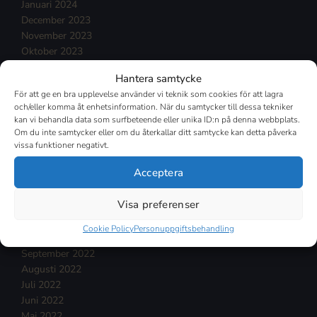
Januari 2024
December 2023
November 2023
Oktober 2023
September 2023
Hantera samtycke
Augusti 2023
För att ge en bra upplevelse använder vi teknik som cookies för att lagra
Juli 2023
och/eller komma åt enhetsinformation. När du samtycker till dessa tekniker
Juni 2023
kan vi behandla data som surfbeteende eller unika ID:n på denna webbplats.
Maj 2023
Om du inte samtycker eller om du återkallar ditt samtycke kan detta påverka
April 2023
vissa funktioner negativt.
Mars 2023
Acceptera
Februari 2023
Januari 2023
Visa preferenser
December 2022
November 2022
Cookie Policy
Personuppgiftsbehandling
Oktober 2022
September 2022
Augusti 2022
Juli 2022
Juni 2022
Maj 2022