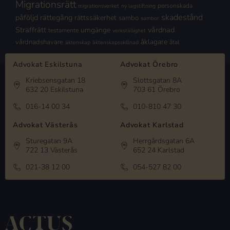
Migrationsrätt
personskada
migrationsverket
ny lagstiftning
skadestånd
påföljd
rättegång
rättssäkerhet
sambo
sambor
Straffrätt
vårdnad
umgänge
testamente
verkställighet
åklagare
vårdnadshavare
åtal
äktenskap
äktenskapsskillnad
Advokat Eskilstuna
Advokat Örebro
Kriebsensgatan 18
Slottsgatan 8A
632 20 Eskilstuna
703 61 Örebro
016-14 00 34
010-810 47 30
Advokat Västerås
Advokat Karlstad
Sturegatan 9A
Herrgårdsgatan 6A
722 13 Västerås
652 24 Karlstad
021-38 12 00
054-527 82 00