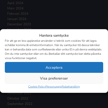
April 2024
Mars 2024
Februari 2024
Januari 2024
December 2023
November 2023
Oktober 2023
Hantera samtycke
September 2023
För att ge en bra upplevelse använder vi teknik som cookies för att lagra
Augusti 2023
och/eller komma åt enhetsinformation. När du samtycker till dessa tekniker
kan vi behandla data som surfbeteende eller unika ID:n på denna webbplats.
Juli 2023
Om du inte samtycker eller om du återkallar ditt samtycke kan detta påverka
Juni 2023
vissa funktioner negativt.
Maj 2023
April 2023
Acceptera
Mars 2023
Februari 2023
Visa preferenser
Januari 2023
Cookie Policy
Personuppgiftsbehandling
December 2022
November 2022
Oktober 2022
September 2022