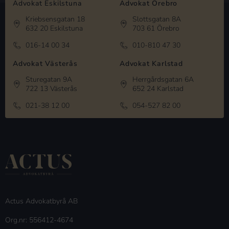
Advokat Eskilstuna
Advokat Örebro
Kriebsensgatan 18
Slottsgatan 8A
632 20 Eskilstuna
703 61 Örebro
016-14 00 34
010-810 47 30
Advokat Västerås
Advokat Karlstad
Sturegatan 9A
Herrgårdsgatan 6A
722 13 Västerås
652 24 Karlstad
021-38 12 00
054-527 82 00
Actus Advokatbyrå AB
Org.nr: 556412-4674