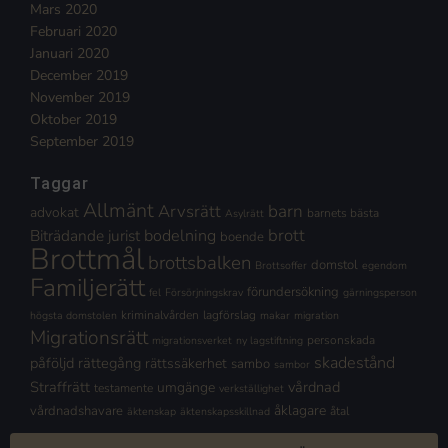
Mars 2020
Februari 2020
Januari 2020
December 2019
November 2019
Oktober 2019
September 2019
Taggar
Allmänt
Arvsrätt
barn
advokat
barnets bästa
Asylrätt
brott
Biträdande jurist
bodelning
boende
Brottmål
brottsbalken
domstol
Brottsoffer
egendom
Familjerätt
förundersökning
fel
Försörjningskrav
gärningsperson
kriminalvården
lagförslag
högsta domstolen
makar
migration
Migrationsrätt
personskada
migrationsverket
ny lagstiftning
skadestånd
påföljd
rättegång
rättssäkerhet
sambo
sambor
Straffrätt
vårdnad
umgänge
testamente
verkställighet
åklagare
vårdnadshavare
åtal
äktenskap
äktenskapsskillnad