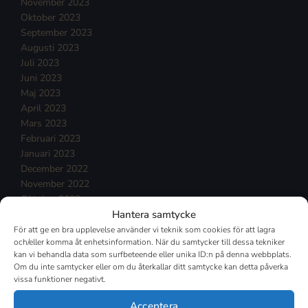
November 2023
Oktober 2023
September 2023
Augusti 2023
Juli 2023
Juni 2023
Maj 2023
April 2023
Mars 2023
Februari 2023
Januari 2023
December 2022
November 2022
Oktober 2022
Hantera samtycke
September 2022
Augusti 2022
För att ge en bra upplevelse använder vi teknik som cookies för att lagra
och/eller komma åt enhetsinformation. När du samtycker till dessa tekniker
Juli 2022
kan vi behandla data som surfbeteende eller unika ID:n på denna webbplats.
Juni 2022
Om du inte samtycker eller om du återkallar ditt samtycke kan detta påverka
Maj 2022
vissa funktioner negativt.
April 2022
Mars 2022
Acceptera