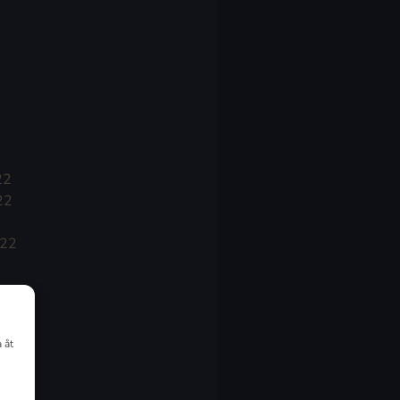
22
22
022
 åt