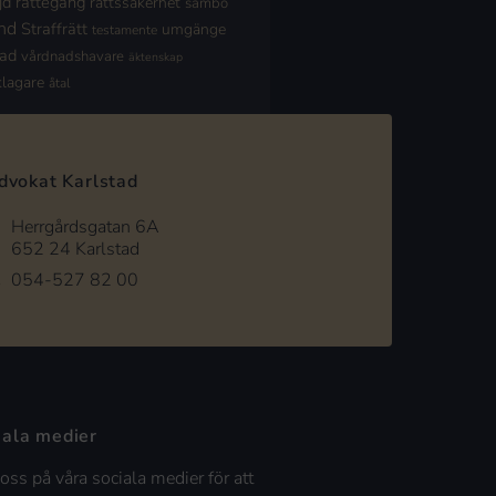
jd
rättegång
rättssäkerhet
sambo
nd
Straffrätt
umgänge
testamente
nad
vårdnadshavare
äktenskap
klagare
åtal
dvokat Karlstad
Herrgårdsgatan 6A
652 24 Karlstad
054-527 82 00
iala medier
 oss på våra sociala medier för att