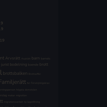
19
19
019
nt
Arvsrätt
barn
barnets
Asylrätt
brott
jurist
bodelning
boende
l
brottsbalken
Brottsoffer
Familjerätt
fel
Försörjningskrav
ärningsperson
högsta domstolen
örslag
makar
migration
tt
migrationsverket
ny lagstiftning