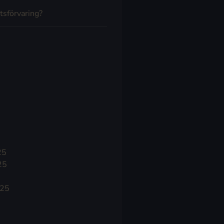
tsförvaring?
25
25
025