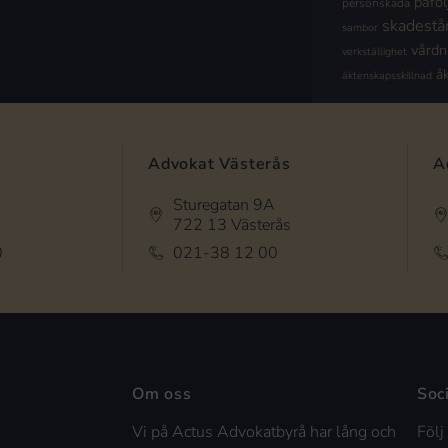
påföl
personskada
skadestå
sambor
vård
verkställighet
å
äktenskapsskillnad
Advokat Västerås
A
Sturegatan 9A
722 13 Västerås
0
021-38 12 00
Om oss
Soc
Vi på Actus Advokatbyrå har lång och
Följ