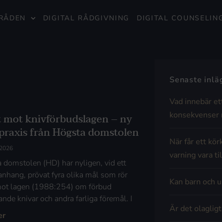
RÅDEN
DIGITAL RÅDGIVNING
DIGITAL COUNSELIN
Senaste inl
Vad innebär et
konsekvenser 
t mot knivförbudslagen – ny
spraxis från Högsta domstolen
När får ett kör
 2026
varning vara til
 domstolen (HD) har nyligen, vid ett
hang, prövat fyra olika mål som rör
Kan barn och u
mot lagen (1988:254) om förbud
ande knivar och andra farliga föremål. I
Är det olaglig
er