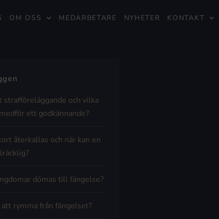
G
OM OSS
MEDARBETARE
NYHETER
KONTAKT
äggen
t strafföreläggande och vilka
medför ett godkännande?
kort återkallas och när kan en
lräcklig?
ngdomar dömas till fängelse?
t att rymma från fängelset?