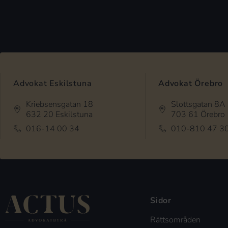
Advokat Eskilstuna
Advokat Örebro
Kriebsensgatan 18
Slottsgatan 8A
632 20 Eskilstuna
703 61 Örebro
016-14 00 34
010-810 47 3
Sidor
Rättsområden