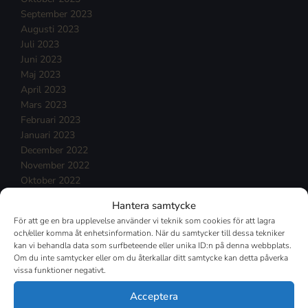
September 2023
Augusti 2023
Juli 2023
Juni 2023
Maj 2023
April 2023
Mars 2023
Februari 2023
Januari 2023
December 2022
November 2022
Oktober 2022
September 2022
Hantera samtycke
Augusti 2022
För att ge en bra upplevelse använder vi teknik som cookies för att lagra
Juli 2022
och/eller komma åt enhetsinformation. När du samtycker till dessa tekniker
Juni 2022
kan vi behandla data som surfbeteende eller unika ID:n på denna webbplats.
Maj 2022
Om du inte samtycker eller om du återkallar ditt samtycke kan detta påverka
vissa funktioner negativt.
April 2022
Mars 2022
Acceptera
Februari 2022