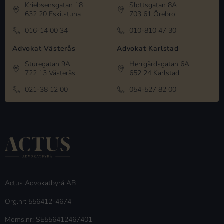
Kriebsensgatan 18
Slottsgatan 8A
632 20 Eskilstuna
703 61 Örebro
016-14 00 34
010-810 47 30
Advokat Västerås
Advokat Karlstad
Sturegatan 9A
Herrgårdsgatan 6A
722 13 Västerås
652 24 Karlstad
021-38 12 00
054-527 82 00
Actus Advokatbyrå AB
Org.nr: 556412-4674
Moms.nr: SE556412467401