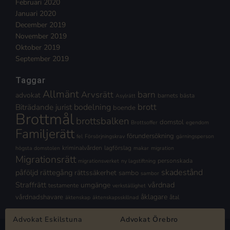
Februari 2020
Januari 2020
December 2019
November 2019
Oktober 2019
September 2019
Taggar
Allmänt
Arvsrätt
barn
advokat
barnets bästa
Asylrätt
brott
Biträdande jurist
bodelning
boende
Brottmål
brottsbalken
domstol
Brottsoffer
egendom
Familjerätt
förundersökning
fel
Försörjningskrav
gärningsperson
kriminalvården
lagförslag
högsta domstolen
makar
migration
Migrationsrätt
personskada
migrationsverket
ny lagstiftning
skadestånd
påföljd
rättegång
rättssäkerhet
sambo
sambor
Straffrätt
vårdnad
umgänge
testamente
verkställighet
åklagare
vårdnadshavare
åtal
äktenskap
äktenskapsskillnad
Advokat Eskilstuna
Advokat Örebro