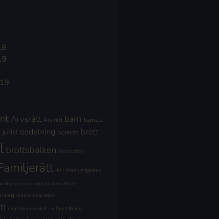
19
19
019
nt
Arvsrätt
barn
barnets
Asylrätt
brott
jurist
bodelning
boende
l
brottsbalken
Brottsoffer
Familjerätt
fel
Försörjningskrav
ärningsperson
högsta domstolen
örslag
makar
migration
tt
migrationsverket
ny lagstiftning