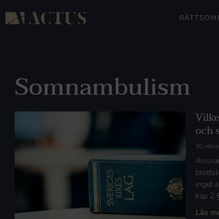
RÄTTSOM
Somnambulism
Vilke
och 
30 oktob
Ansvar
brotts
inget a
kap 2 §
Läs m