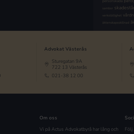
påföl
personskada
skadestå
sambor
vård
verkställighet
å
äktenskapsskillnad
Advokat Västerås
A
Sturegatan 9A
722 13 Västerås
0
021-38 12 00
Om oss
Soc
Vi på Actus Advokatbyrå har lång och
Följ