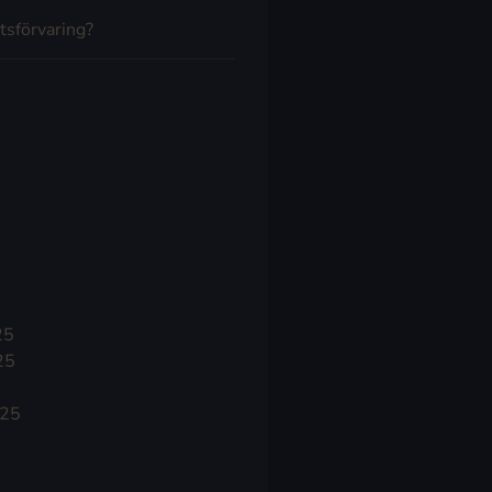
tsförvaring?
25
25
025