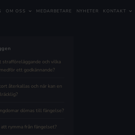
G
OM OSS
MEDARBETARE
NYHETER
KONTAKT
äggen
t strafföreläggande och vilka
medför ett godkännande?
kort återkallas och när kan en
lräcklig?
ngdomar dömas till fängelse?
t att rymma från fängelset?