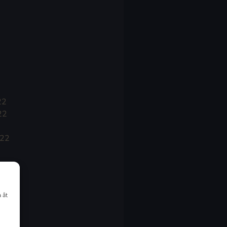
22
22
022
 åt