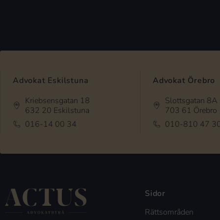
Advokat Eskilstuna
Advokat Örebro
Kriebsensgatan 18
Slottsgatan 8A
632 20 Eskilstuna
703 61 Örebro
016-14 00 34
010-810 47 3
Sidor
Rättsområden