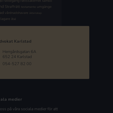
jd
rättegång
rättssäkerhet
sambo
nd
Straffrätt
umgänge
testamente
nad
vårdnadshavare
äktenskap
klagare
åtal
dvokat Karlstad
Herrgårdsgatan 6A
652 24 Karlstad
054-527 82 00
iala medier
 oss på våra sociala medier för att