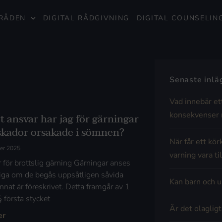
RÅDEN
DIGITAL RÅDGIVNING
DIGITAL COUNSELIN
Senaste inl
Vad innebär et
konsekvenser 
t ansvar har jag för gärningar
skador orsakade i sömnen?
När får ett kör
er 2025
varning vara til
 för brottslig gärning Gärningar anses
liga om de begås uppsåtligen såvida
Kan barn och u
nnat är föreskrivet. Detta framgår av 1
 första stycket
Är det olaglig
er