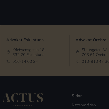
Advokat Eskilstuna
Advokat Örebro
Kriebsensgatan 18
Slottsgatan 8A
632 20 Eskilstuna
703 61 Örebro
016-14 00 34
010-810 47 3
Sidor
Rättsområden