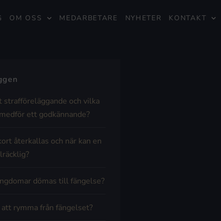
G
OM OSS
MEDARBETARE
NYHETER
KONTAKT
äggen
t strafföreläggande och vilka
medför ett godkännande?
kort återkallas och när kan en
lräcklig?
ngdomar dömas till fängelse?
t att rymma från fängelset?