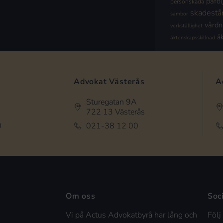
påföl
personskada
skadestå
sambor
vård
verkställighet
å
äktenskapsskillnad
Advokat Västerås
A
Sturegatan 9A
722 13 Västerås
0
021-38 12 00
Om oss
Soc
Vi på Actus Advokatbyrå har lång och
Följ