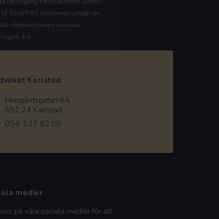
jd
rättegång
rättssäkerhet
sambo
nd
Straffrätt
umgänge
testamente
nad
vårdnadshavare
äktenskap
klagare
åtal
dvokat Karlstad
Herrgårdsgatan 6A
652 24 Karlstad
054-527 82 00
iala medier
 oss på våra sociala medier för att