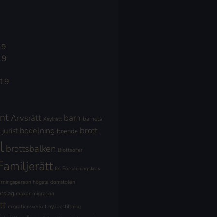
19
19
019
nt
Arvsrätt
barn
barnets
Asylrätt
brott
jurist
bodelning
boende
l
brottsbalken
Brottsoffer
Familjerätt
fel
Försörjningskrav
ärningsperson
högsta domstolen
örslag
makar
migration
tt
migrationsverket
ny lagstiftning