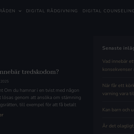
RÅDEN
DIGITAL RÅDGIVNING
DIGITAL COUNSELIN
Senaste inl
Vad innebär et
konsekvenser 
innebär tredskodom?
i 2025
När får ett kör
t Om du hamnar i en tvist med någon
varning vara til
t lösas genom att ansöka om stämning
gsrätten, till exempel för att få betalt
Kan barn och u
er
Är det olaglig