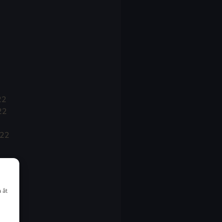
22
22
022
 åt