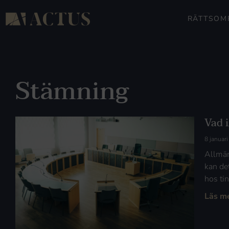
RÄTTSOM
Stämning
Vad 
8 januar
Allmän
kan de
hos tin
Läs m