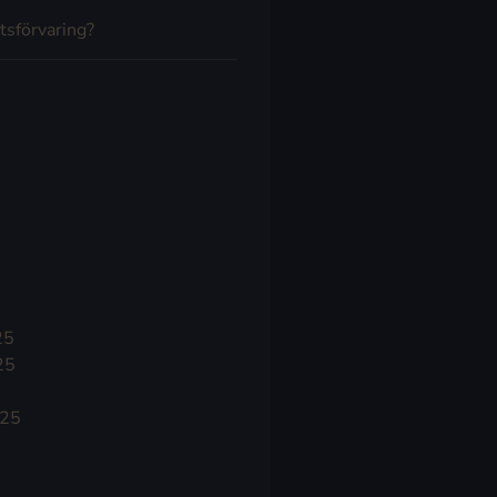
tsförvaring?
25
25
025