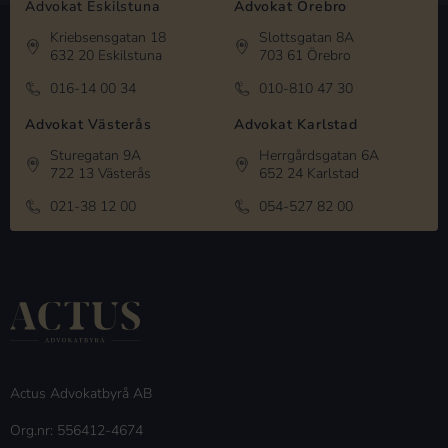
Advokat Eskilstuna
Advokat Örebro
Kriebsensgatan 18
Slottsgatan 8A
632 20 Eskilstuna
703 61 Örebro
016-14 00 34
010-810 47 30
Advokat Västerås
Advokat Karlstad
Sturegatan 9A
Herrgårdsgatan 6A
722 13 Västerås
652 24 Karlstad
021-38 12 00
054-527 82 00
Actus Advokatbyrå AB
Org.nr: 556412-4674