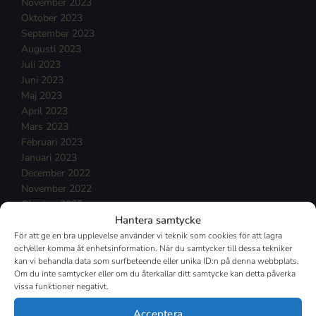
November 2023
Oktober 2023
September 2023
Augusti 2023
Juli 2023
Juni 2023
Maj 2023
April 2023
Mars 2023
Februari 2023
Januari 2023
December 2022
November 2022
Oktober 2022
Hantera samtycke
September 2022
Augusti 2022
För att ge en bra upplevelse använder vi teknik som cookies för att lagra
och/eller komma åt enhetsinformation. När du samtycker till dessa tekniker
Juli 2022
kan vi behandla data som surfbeteende eller unika ID:n på denna webbplats.
Juni 2022
Om du inte samtycker eller om du återkallar ditt samtycke kan detta påverka
Maj 2022
vissa funktioner negativt.
April 2022
Mars 2022
Acceptera