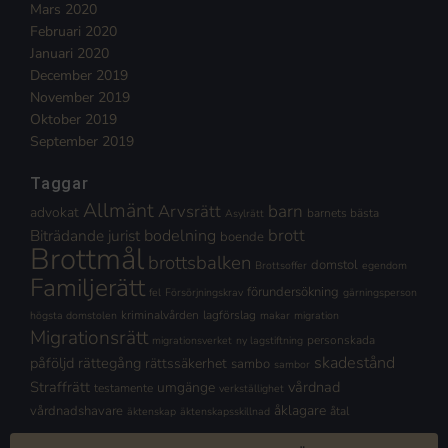
Mars 2020
Februari 2020
Januari 2020
December 2019
November 2019
Oktober 2019
September 2019
Taggar
Allmänt
Arvsrätt
barn
advokat
barnets bästa
Asylrätt
brott
Biträdande jurist
bodelning
boende
Brottmål
brottsbalken
domstol
Brottsoffer
egendom
Familjerätt
förundersökning
fel
Försörjningskrav
gärningsperson
kriminalvården
lagförslag
högsta domstolen
makar
migration
Migrationsrätt
personskada
migrationsverket
ny lagstiftning
skadestånd
påföljd
rättegång
rättssäkerhet
sambo
sambor
Straffrätt
vårdnad
umgänge
testamente
verkställighet
åklagare
vårdnadshavare
åtal
äktenskap
äktenskapsskillnad