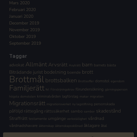
Mars 2020
Februari 2020
Januari 2020
December 2019
November 2019
Oktober 2019
September 2019
Taggar
Allmänt
Arvsrätt
barn
advokat
barnets bästa
Asylrätt
brott
Biträdande jurist
bodelning
boende
Brottmål
brottsbalken
domstol
Brottsoffer
egendom
Familjerätt
förundersökning
fel
Försörjningskrav
gärningsperson
kriminalvården
lagförslag
högsta domstolen
makar
migration
Migrationsrätt
personskada
migrationsverket
ny lagstiftning
skadestånd
påföljd
rättegång
rättssäkerhet
sambo
sambor
Straffrätt
vårdnad
umgänge
testamente
verkställighet
åklagare
vårdnadshavare
åtal
äktenskap
äktenskapsskillnad