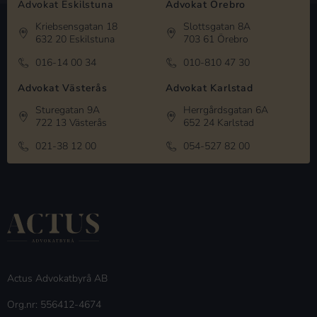
Advokat Eskilstuna
Advokat Örebro
Kriebsensgatan 18
Slottsgatan 8A
632 20 Eskilstuna
703 61 Örebro
016-14 00 34
010-810 47 30
Advokat Västerås
Advokat Karlstad
Sturegatan 9A
Herrgårdsgatan 6A
722 13 Västerås
652 24 Karlstad
021-38 12 00
054-527 82 00
Actus Advokatbyrå AB
Org.nr: 556412-4674