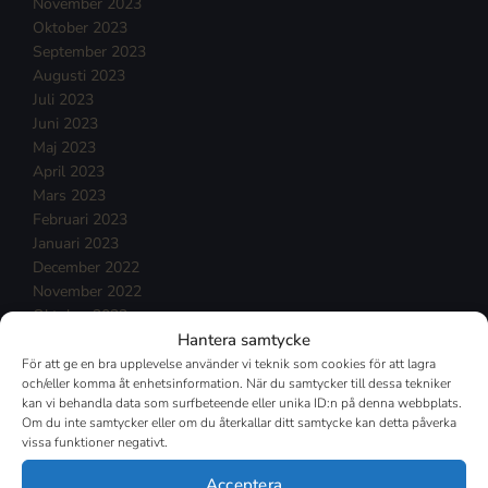
November 2023
Oktober 2023
September 2023
Augusti 2023
Juli 2023
Juni 2023
Maj 2023
April 2023
Mars 2023
Februari 2023
Januari 2023
December 2022
November 2022
Oktober 2022
Hantera samtycke
September 2022
Augusti 2022
För att ge en bra upplevelse använder vi teknik som cookies för att lagra
och/eller komma åt enhetsinformation. När du samtycker till dessa tekniker
Juli 2022
kan vi behandla data som surfbeteende eller unika ID:n på denna webbplats.
Juni 2022
Om du inte samtycker eller om du återkallar ditt samtycke kan detta påverka
Maj 2022
vissa funktioner negativt.
April 2022
Mars 2022
Acceptera