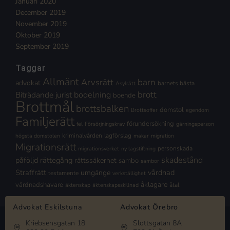
Januari 2020
December 2019
November 2019
Oktober 2019
September 2019
Taggar
Allmänt
Arvsrätt
barn
advokat
barnets bästa
Asylrätt
brott
Biträdande jurist
bodelning
boende
Brottmål
brottsbalken
domstol
Brottsoffer
egendom
Familjerätt
förundersökning
fel
Försörjningskrav
gärningsperson
kriminalvården
lagförslag
högsta domstolen
makar
migration
Migrationsrätt
personskada
migrationsverket
ny lagstiftning
skadestånd
påföljd
rättegång
rättssäkerhet
sambo
sambor
Straffrätt
vårdnad
umgänge
testamente
verkställighet
åklagare
vårdnadshavare
åtal
äktenskap
äktenskapsskillnad
Advokat Eskilstuna
Advokat Örebro
Kriebsensgatan 18
Slottsgatan 8A