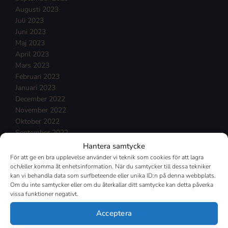
Augusti 2023
Juli 2023
Juni 2023
Maj 2023
April 2023
Mars 2023
Februari 2023
Januari 2023
December 2022
November 2022
Oktober 2022
September 2022
Augusti 2022
Hantera samtycke
Juli 2022
För att ge en bra upplevelse använder vi teknik som cookies för att lagra
Juni 2022
och/eller komma åt enhetsinformation. När du samtycker till dessa tekniker
kan vi behandla data som surfbeteende eller unika ID:n på denna webbplats.
Maj 2022
Om du inte samtycker eller om du återkallar ditt samtycke kan detta påverka
April 2022
vissa funktioner negativt.
Mars 2022
Februari 2022
Acceptera
Januari 2022