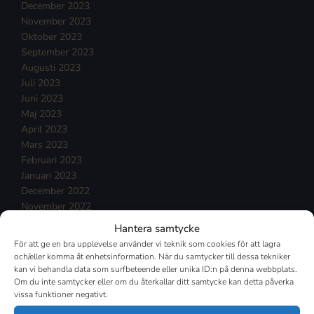
December 2023
November 2023
Oktober 2023
September 2023
Augusti 2023
Juli 2023
Juni 2023
Maj 2023
April 2023
Mars 2023
Februari 2023
Januari 2023
December 2022
November 2022
Oktober 2022
Hantera samtycke
September 2022
För att ge en bra upplevelse använder vi teknik som cookies för att lagra
Augusti 2022
och/eller komma åt enhetsinformation. När du samtycker till dessa tekniker
Juli 2022
kan vi behandla data som surfbeteende eller unika ID:n på denna webbplats.
Om du inte samtycker eller om du återkallar ditt samtycke kan detta påverka
Juni 2022
vissa funktioner negativt.
Maj 2022