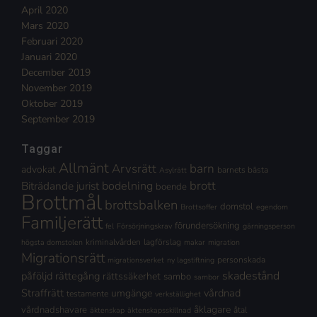
April 2020
Mars 2020
Februari 2020
Januari 2020
December 2019
November 2019
Oktober 2019
September 2019
Taggar
Allmänt
Arvsrätt
barn
advokat
barnets bästa
Asylrätt
brott
Biträdande jurist
bodelning
boende
Brottmål
brottsbalken
domstol
Brottsoffer
egendom
Familjerätt
förundersökning
fel
Försörjningskrav
gärningsperson
kriminalvården
lagförslag
högsta domstolen
makar
migration
Migrationsrätt
personskada
migrationsverket
ny lagstiftning
skadestånd
påföljd
rättegång
rättssäkerhet
sambo
sambor
Straffrätt
vårdnad
umgänge
testamente
verkställighet
åklagare
vårdnadshavare
åtal
äktenskap
äktenskapsskillnad