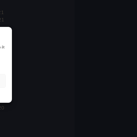
21
21
021
 åt
20
20