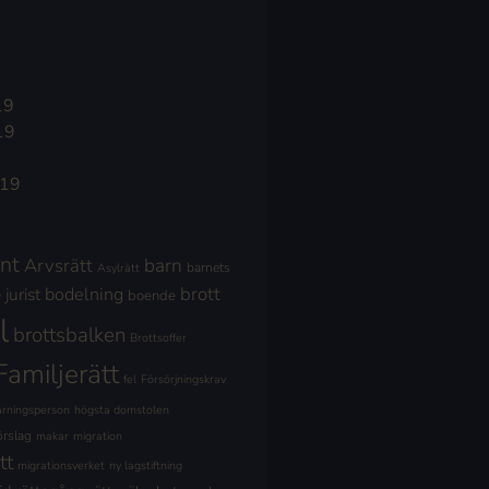
19
19
019
nt
Arvsrätt
barn
barnets
Asylrätt
brott
jurist
bodelning
boende
l
brottsbalken
Brottsoffer
Familjerätt
fel
Försörjningskrav
ärningsperson
högsta domstolen
örslag
makar
migration
tt
migrationsverket
ny lagstiftning