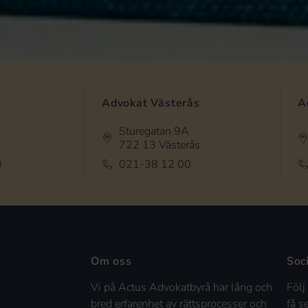
Advokat Västerås
A
Sturegatan 9A
722 13 Västerås
0
021-38 12 00
Om oss
Soc
Vi på Actus Advokatbyrå har lång och
Följ
bred erfarenhet av rättsprocesser och
få s