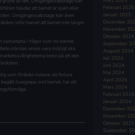
Mars 2025
på grund av det. Umgängessabotage kan
Februari 2025
ällen hävdar att barnet är sjukt eller
Januari 2025
estiden. Umgängessabotage kan även
December 20
äldern inför barnet att barnet inte längre
November 20
Oktober 2024
n samarbeta i frågor som rör barnet.
September 2
rbete inte kan anses vara möjligt ska
Augusti 2024
arbetssvårigheterna beror på att den
Juli 2024
föräldern.
Juni 2024
Maj 2024
 som förälder riskerar att förlora
April 2024
 begått övergrepp mot barnet, har ett
Mars 2024
msorgsförmåga.
Februari 2024
Januari 2024
December 20
November 20
Oktober 2023
September 2