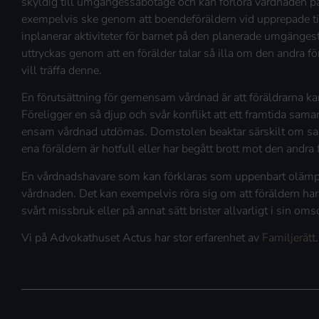
skyldig till umgängessabotage och kan förlora vårdnaden 
exempelvis ske genom att boendeföräldern vid upprepade tillf
inplanerar aktiviteter för barnet på den planerade umgäng
uttryckas genom att en förälder talar så illa om den andra för
vill träffa denne.
En förutsättning för gemensam vårdnad är att föräldrarna ka
Föreligger en så djup och svår konflikt att ett framtida sama
ensam vårdnad utdömas. Domstolen beaktar särskilt om sam
ena föräldern är hotfull eller har begått brott mot den andra 
En vårdnadshavare som kan förklaras som uppenbart olämplig
vårdnaden. Det kan exempelvis röra sig om att föräldern har
svårt missbruk eller på annat sätt brister allvarligt i sin o
Vi på Advokathuset Actus har stor erfarenhet av
Familjerätt
.