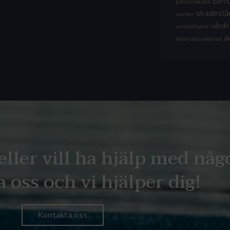
påföl
personskada
skadestå
sambor
vård
verkställighet
å
äktenskapsskillnad
eller vill ha hjälp med någ
 oss och vi hjälper dig!
Kontakta oss