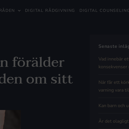
RÅDEN
DIGITAL RÅDGIVNING
DIGITAL COUNSELIN
Senaste inl
en förälder
Vad innebär et
konsekvenser 
den om sitt
När får ett kör
varning vara til
Kan barn och u
Är det olaglig