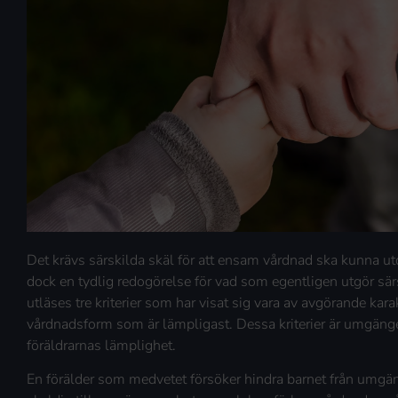
Det krävs särskilda skäl för att ensam vårdnad ska kunna ut
dock en tydlig redogörelse för vad som egentligen utgör särs
utläses tre kriterier som har visat sig vara av avgörande kara
vårdnadsform som är lämpligast. Dessa kriterier är umgäng
föräldrarnas lämplighet.
En förälder som medvetet försöker hindra barnet från umgä