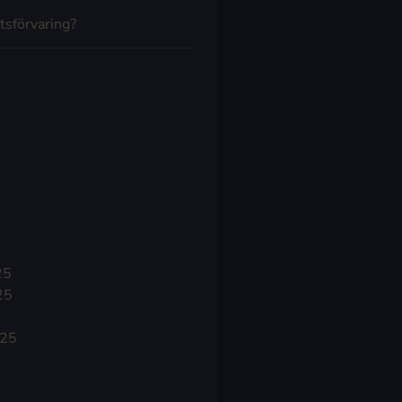
tsförvaring?
25
25
025