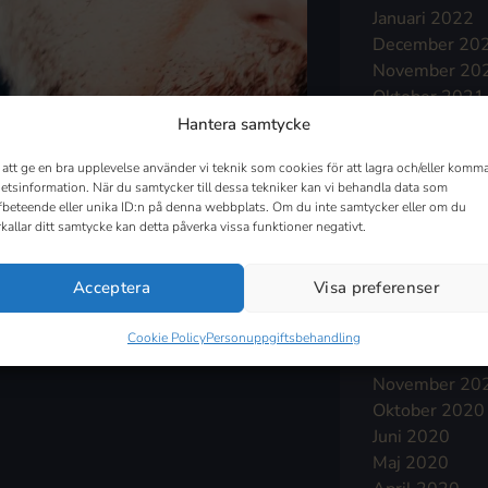
Januari 2022
December 20
November 20
Oktober 2021
September 2
Hantera samtycke
Augusti 2021
 att ge en bra upplevelse använder vi teknik som cookies för att lagra och/eller komma
Juli 2021
etsinformation. När du samtycker till dessa tekniker kan vi behandla data som
Juni 2021
fbeteende eller unika ID:n på denna webbplats. Om du inte samtycker eller om du
Maj 2021
rkallar ditt samtycke kan detta påverka vissa funktioner negativt.
April 2021
Mars 2021
Acceptera
Visa preferenser
Februari 2021
Januari 2021
Cookie Policy
Personuppgiftsbehandling
December 20
November 20
Oktober 2020
Juni 2020
Maj 2020