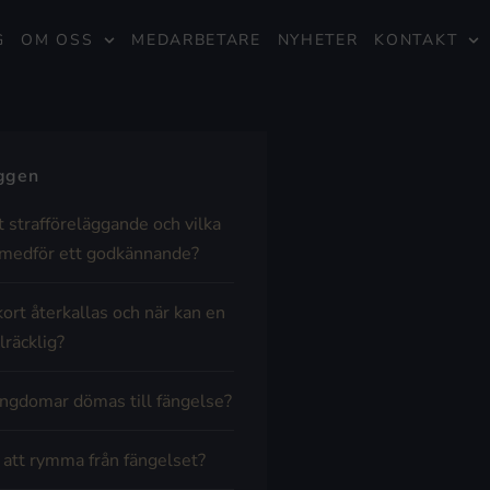
G
OM OSS
MEDARBETARE
NYHETER
KONTAKT
äggen
t strafföreläggande och vilka
medför ett godkännande?
kort återkallas och när kan en
lräcklig?
ngdomar dömas till fängelse?
t att rymma från fängelset?