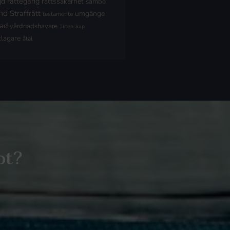
jd
rättegång
rättssäkerhet
sambo
nd
Straffrätt
umgänge
testamente
nad
vårdnadshavare
äktenskap
klagare
åtal
ot?