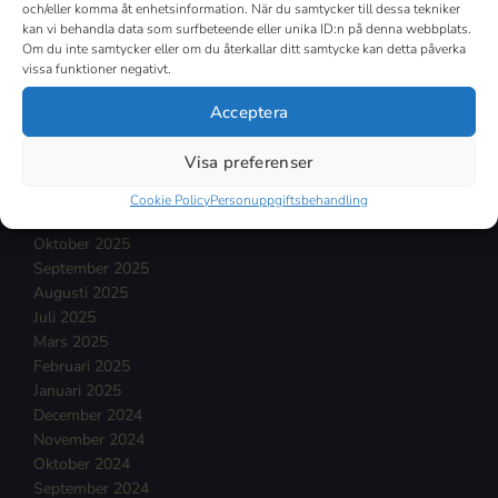
och/eller komma åt enhetsinformation. När du samtycker till dessa tekniker
Juli 2026
kan vi behandla data som surfbeteende eller unika ID:n på denna webbplats.
Juni 2026
Om du inte samtycker eller om du återkallar ditt samtycke kan detta påverka
vissa funktioner negativt.
Maj 2026
April 2026
Acceptera
Mars 2026
Februari 2026
Visa preferenser
Januari 2026
December 2025
Cookie Policy
Personuppgiftsbehandling
November 2025
Oktober 2025
September 2025
Augusti 2025
Juli 2025
Mars 2025
Februari 2025
Januari 2025
December 2024
November 2024
Oktober 2024
September 2024