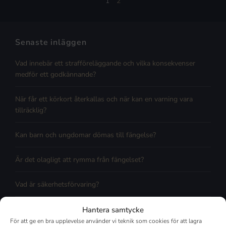
1
2
Senaste inläggen
Vad innebär ett strafföreläggande och vilka konsekvenser
medför ett godkännande?
När får ett körkort återkallas och när kan en varning vara
tillräcklig?
Kan barn och ungdomar dömas till fängelse?
Är det olagligt att rymma från fängelset?
Vad är säkerhetsförvaring?
Hantera samtycke
Arkiv
För att ge en bra upplevelse använder vi teknik som cookies för att lagra
Augusti 2026