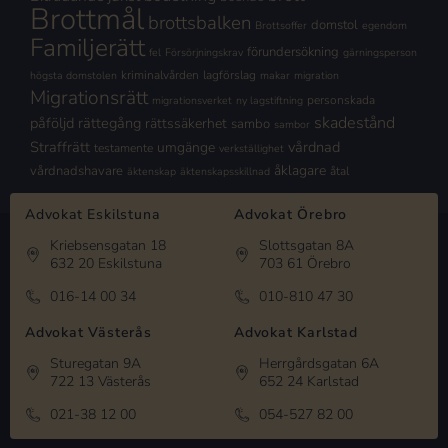
Brottmål
brottsbalken
domstol
Brottsoffer
egendom
Familjerätt
förundersökning
fel
Försörjningskrav
gärningsperson
kriminalvården
lagförslag
högsta domstolen
makar
migration
Migrationsrätt
personskada
migrationsverket
ny lagstiftning
skadestånd
påföljd
rättegång
rättssäkerhet
sambo
sambor
Straffrätt
vårdnad
umgänge
testamente
verkställighet
åklagare
vårdnadshavare
åtal
äktenskap
äktenskapsskillnad
Advokat Eskilstuna
Advokat Örebro
Kriebsensgatan 18
Slottsgatan 8A
632 20 Eskilstuna
703 61 Örebro
016-14 00 34
010-810 47 30
Advokat Västerås
Advokat Karlstad
Sturegatan 9A
Herrgårdsgatan 6A
722 13 Västerås
652 24 Karlstad
021-38 12 00
054-527 82 00