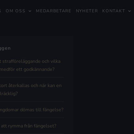
G
OM OSS
MEDARBETARE
NYHETER
KONTAKT
äggen
t strafföreläggande och vilka
medför ett godkännande?
kort återkallas och när kan en
lräcklig?
ngdomar dömas till fängelse?
t att rymma från fängelset?