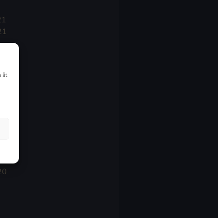
21
21
021
 åt
20
20