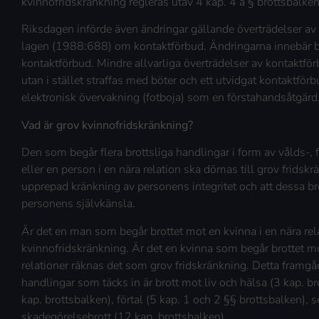
kvinnofridskränkning regleras utav 4 kap. 4 a § brottsbalken
Riksdagen införde även ändringar gällande överträdelser av 
lagen (1988:688) om kontaktförbud. Ändringarna innebär bl
kontaktförbud. Mindre allvarliga överträdelser av kontaktförbu
utan i stället straffas med böter och ett utvidgat kontakt
elektronisk övervakning (fotboja) som en förstahandsåtgärd
Vad är grov kvinnofridskränkning?
Den som begår flera brottsliga handlingar i form av vålds-, f
eller en person i en nära relation ska dömas till grov fridskr
upprepad kränkning av personens integritet och att dessa brot
personens självkänsla.
Är det en man som begår brottet mot en kvinna i en nära rel
kvinnofridskränkning. Är det en kvinna som begår brottet mo
relationer räknas det som grov fridskränkning. Detta framgår
handlingar som täcks in är brott mot liv och hälsa (3 kap. bro
kap. brottsbalken), förtal (5 kap. 1 och 2 §§ brottsbalken), 
skadegörelsebrott (12 kap. brottsbalken).