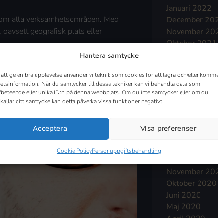
Januari 2022
 inom alla verksamhetsområden. Med
December 20
, oavsett geografisk plats eller
November 20
Oktober 2021
September 2
Hantera samtycke
Augusti 2021
 att ge en bra upplevelse använder vi teknik som cookies för att lagra och/eller komma
Juli 2021
etsinformation. När du samtycker till dessa tekniker kan vi behandla data som
Juni 2021
fbeteende eller unika ID:n på denna webbplats. Om du inte samtycker eller om du
Maj 2021
rkallar ditt samtycke kan detta påverka vissa funktioner negativt.
April 2021
Mars 2021
Acceptera
Visa preferenser
Februari 2021
Januari 2021
Cookie Policy
Personuppgiftsbehandling
December 20
November 20
Oktober 2020
Juni 2020
Maj 2020