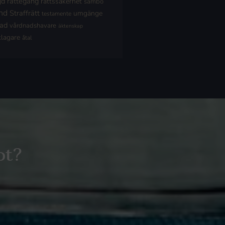
jd
rättegång
rättssäkerhet
sambo
nd
Straffrätt
umgänge
testamente
nad
vårdnadshavare
äktenskap
klagare
åtal
ot?