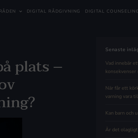
RÅDEN
DIGITAL RÅDGIVNING
DIGITAL COUNSELIN
Senaste inl
å plats –
Vad innebär et
konsekvenser 
ov
När får ett kör
ning?
varning vara til
Kan barn och u
Är det olaglig