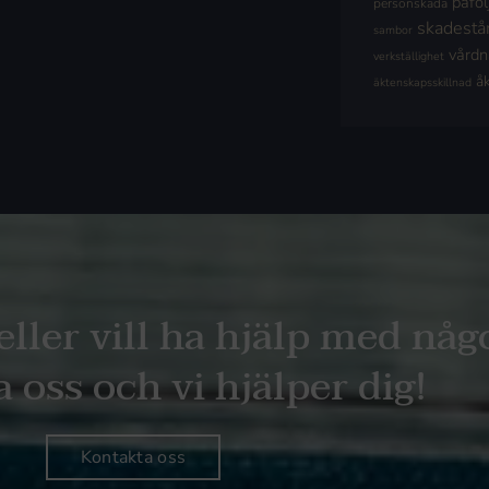
påföl
personskada
skadestå
sambor
vård
verkställighet
å
äktenskapsskillnad
eller vill ha hjälp med någ
 oss och vi hjälper dig!
Kontakta oss