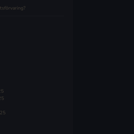
tsförvaring?
25
25
025