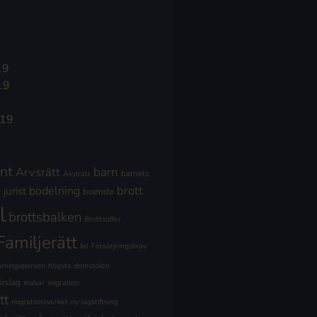
19
19
019
nt
Arvsrätt
barn
barnets
Asylrätt
brott
jurist
bodelning
boende
l
brottsbalken
Brottsoffer
Familjerätt
fel
Försörjningskrav
ärningsperson
högsta domstolen
örslag
makar
migration
tt
migrationsverket
ny lagstiftning