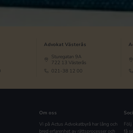
Advokat Västerås
A
Sturegatan 9A
722 13 Västerås
0
021-38 12 00
Om oss
Soc
Vi på Actus Advokatbyrå har lång och
Följ
bred erfarenhet av rättsprocesser och
få s