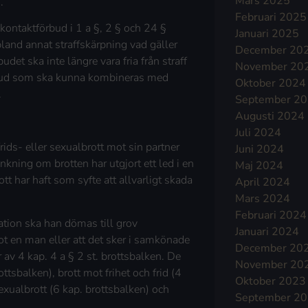
Mars 2025
.
Februari 2025
kontaktförbud i 1 a §, 2 § och 24 §
Januari 2025
and annat straffskärpning vad gäller
December 20
det ska inte längre vara fria från straff
November 20
förbud som ska kunna kombineras med
Oktober 2024
.
September 2
Augusti 2024
Juli 2024
rids- eller sexualbrott mot sin partner
Juni 2024
änkning om brotten har utgjort ett led i en
Maj 2024
t har haft som syfte att allvarligt skada
April 2024
Mars 2024
Februari 2024
ation ska han dömas till grov
Januari 2024
t en man eller att det sker i samkönade
December 20
 av 4 kap. 4 a § 2 st. brottsbalken. De
November 20
ttsbalken), brott mot frihet och frid (4
Oktober 2023
sexualbrott (6 kap. brottsbalken) och
September 2