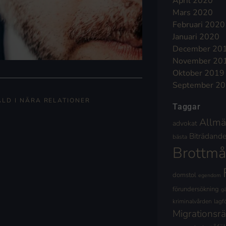
April 2020
Mars 2020
Februari 2020
Januari 2020
December 20
November 20
Oktober 2019
September 2
ÅLD I NÄRA RELATIONER
Taggar
Allmä
advokat
Biträdande 
bästa
Brottmå
domstol
egendom
förundersökning
g
kriminalvården
lagf
Migrationsrä