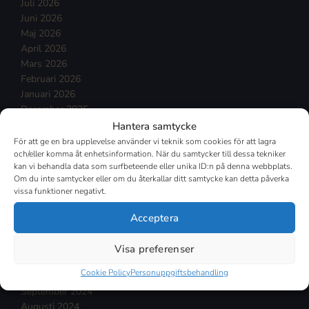
Juli 2026
Juni 2026
Maj 2026
April 2026
Mars 2026
Februari 2026
Januari 2026
December 2025
November 2025
Hantera samtycke
Oktober 2025
För att ge en bra upplevelse använder vi teknik som cookies för att lagra
September 2025
och/eller komma åt enhetsinformation. När du samtycker till dessa tekniker
kan vi behandla data som surfbeteende eller unika ID:n på denna webbplats.
Augusti 2025
Om du inte samtycker eller om du återkallar ditt samtycke kan detta påverka
Juli 2025
vissa funktioner negativt.
Mars 2025
Februari 2025
Acceptera
Januari 2025
December 2024
Visa preferenser
November 2024
Cookie Policy
Personuppgiftsbehandling
Oktober 2024
September 2024
Augusti 2024