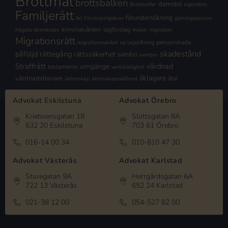
Brottmål
brottsbalken
domstol
Brottsoffer
egendom
Familjerätt
förundersökning
fel
Försörjningskrav
gärningsperson
kriminalvården
lagförslag
högsta domstolen
makar
migration
Migrationsrätt
personskada
migrationsverket
ny lagstiftning
skadestånd
påföljd
rättegång
rättssäkerhet
sambo
sambor
Straffrätt
vårdnad
umgänge
testamente
verkställighet
åklagare
vårdnadshavare
åtal
äktenskap
äktenskapsskillnad
Advokat Eskilstuna
Advokat Örebro
Kriebsensgatan 18
Slottsgatan 8A
632 20 Eskilstuna
703 61 Örebro
016-14 00 34
010-810 47 30
Advokat Västerås
Advokat Karlstad
Sturegatan 9A
Herrgårdsgatan 6A
722 13 Västerås
652 24 Karlstad
021-38 12 00
054-527 82 00