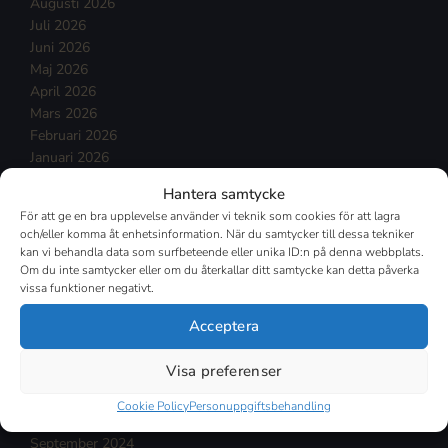
Augusti 2026
Juli 2026
Juni 2026
Maj 2026
April 2026
Mars 2026
Februari 2026
Januari 2026
December 2025
Hantera samtycke
November 2025
För att ge en bra upplevelse använder vi teknik som cookies för att lagra
Oktober 2025
och/eller komma åt enhetsinformation. När du samtycker till dessa tekniker
September 2025
kan vi behandla data som surfbeteende eller unika ID:n på denna webbplats.
Augusti 2025
Om du inte samtycker eller om du återkallar ditt samtycke kan detta påverka
vissa funktioner negativt.
Juli 2025
Mars 2025
Acceptera
Februari 2025
Januari 2025
Visa preferenser
December 2024
November 2024
Cookie Policy
Personuppgiftsbehandling
Oktober 2024
September 2024