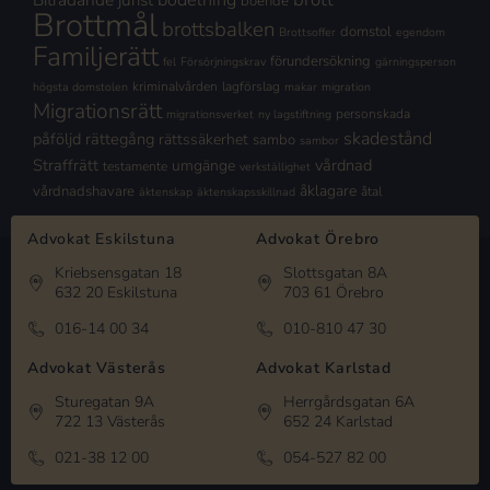
boende
Brottmål
brottsbalken
domstol
Brottsoffer
egendom
Familjerätt
förundersökning
fel
Försörjningskrav
gärningsperson
kriminalvården
lagförslag
högsta domstolen
makar
migration
Migrationsrätt
personskada
migrationsverket
ny lagstiftning
skadestånd
påföljd
rättegång
rättssäkerhet
sambo
sambor
Straffrätt
vårdnad
umgänge
testamente
verkställighet
åklagare
vårdnadshavare
åtal
äktenskap
äktenskapsskillnad
Advokat Eskilstuna
Advokat Örebro
Kriebsensgatan 18
Slottsgatan 8A
632 20 Eskilstuna
703 61 Örebro
016-14 00 34
010-810 47 30
Advokat Västerås
Advokat Karlstad
Sturegatan 9A
Herrgårdsgatan 6A
722 13 Västerås
652 24 Karlstad
021-38 12 00
054-527 82 00