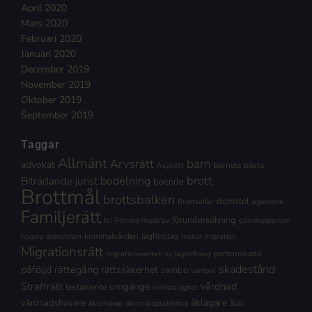
April 2020
Mars 2020
Februari 2020
Januari 2020
December 2019
November 2019
Oktober 2019
September 2019
Taggar
Allmänt
Arvsrätt
barn
advokat
barnets bästa
Asylrätt
brott
Biträdande jurist
bodelning
boende
Brottmål
brottsbalken
domstol
Brottsoffer
egendom
Familjerätt
förundersökning
fel
Försörjningskrav
gärningsperson
kriminalvården
lagförslag
högsta domstolen
makar
migration
Migrationsrätt
personskada
migrationsverket
ny lagstiftning
skadestånd
påföljd
rättegång
rättssäkerhet
sambo
sambor
Straffrätt
vårdnad
umgänge
testamente
verkställighet
åklagare
vårdnadshavare
åtal
äktenskap
äktenskapsskillnad