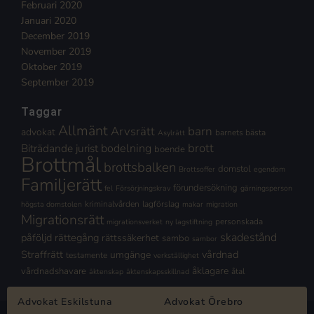
Februari 2020
Januari 2020
December 2019
November 2019
Oktober 2019
September 2019
Taggar
Allmänt
Arvsrätt
barn
advokat
barnets bästa
Asylrätt
brott
Biträdande jurist
bodelning
boende
Brottmål
brottsbalken
domstol
Brottsoffer
egendom
Familjerätt
förundersökning
fel
Försörjningskrav
gärningsperson
kriminalvården
lagförslag
högsta domstolen
makar
migration
Migrationsrätt
personskada
migrationsverket
ny lagstiftning
skadestånd
påföljd
rättegång
rättssäkerhet
sambo
sambor
Straffrätt
vårdnad
umgänge
testamente
verkställighet
åklagare
vårdnadshavare
åtal
äktenskap
äktenskapsskillnad
Advokat Eskilstuna
Advokat Örebro