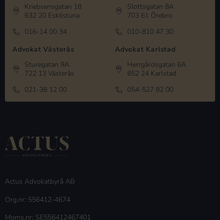
Kriebsensgatan 18
Slottsgatan 8A
632 20 Eskilstuna
703 61 Örebro
016-14 00 34
010-810 47 30
Advokat Västerås
Advokat Karlstad
Sturegatan 9A
Herrgårdsgatan 6A
722 13 Västerås
652 24 Karlstad
021-38 12 00
054-527 82 00
Actus Advokatbyrå AB
Org.nr: 556412-4674
Moms.nr: SE556412467401