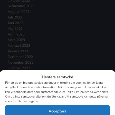
Oktober 2023
September 2023
Augusti 2023
Juli 2023
Juni 2023
Maj 2023
April 2023
Mars 2023
Februari 2023
Januari 2023
December 2022
November 2022
Oktober 2022
September 2022
Hantera samtycke
Augusti 2022
För att ge en bra upplevelse använder vi teknik som cookies för att lagra
Juli 2022
och/eller komma åt enhetsinformation. När du samtycker till dessa tekniker
Juni 2022
kan vi behandla data som surfbeteende eller unika ID:n på denna webbplats.
Maj 2022
Om du inte samtycker eller om du återkallar ditt samtycke kan detta påverka
vissa funktioner negativt.
April 2022
Mars 2022
Acceptera
Februari 2022