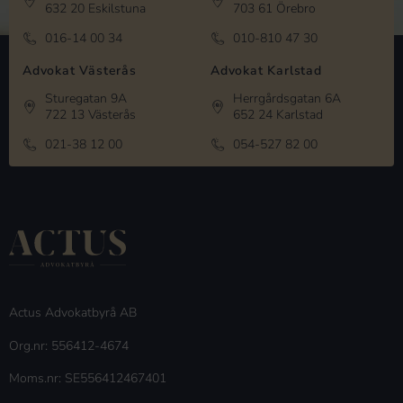
632 20 Eskilstuna
703 61 Örebro
016-14 00 34
010-810 47 30
Advokat Västerås
Advokat Karlstad
Sturegatan 9A
Herrgårdsgatan 6A
722 13 Västerås
652 24 Karlstad
021-38 12 00
054-527 82 00
Actus Advokatbyrå AB
Org.nr: 556412-4674
Moms.nr: SE556412467401