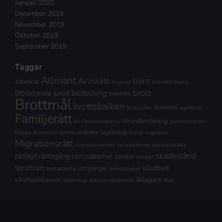
Januari 2020
December 2019
November 2019
Oktober 2019
September 2019
Taggar
Allmänt
Arvsrätt
barn
advokat
barnets bästa
Asylrätt
brott
Biträdande jurist
bodelning
boende
Brottmål
brottsbalken
domstol
Brottsoffer
egendom
Familjerätt
förundersökning
fel
Försörjningskrav
gärningsperson
kriminalvården
lagförslag
högsta domstolen
makar
migration
Migrationsrätt
personskada
migrationsverket
ny lagstiftning
skadestånd
påföljd
rättegång
rättssäkerhet
sambo
sambor
Straffrätt
vårdnad
umgänge
testamente
verkställighet
åklagare
vårdnadshavare
åtal
äktenskap
äktenskapsskillnad