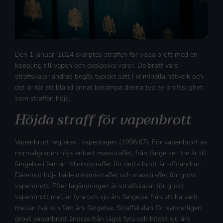
Den 1 januari 2024 skärptes straffen för vissa brott med en
koppling till vapen och explosiva varor. De brott vars
straffskalor ändras begås typiskt sett i kriminella nätverk och
det är för att bland annat bekämpa denna typ av brottslighet
som straffen höjs.
Höjda straff för vapenbrott
Vapenbrott regleras i vapenlagen (1996:67). För vapenbrott av
normalgraden höjs enbart maxstraffet, från fängelse i tre år till
fängelse i fem år. Minimistraffet för detta brott är oförändrat.
Däremot höjs både minimistraffet och maxstraffet för grovt
vapenbrott. Efter lagändringen är straffskalan för grovt
vapenbrott mellan fyra och sju års fängelse från att ha varit
mellan två och fem års fängelse. Straffskalan för synnerligen
grovt vapenbrott ändras från lägst fyra och högst sju års