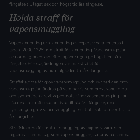
fängelse till lägst sex och högst tio års fängelse.
Höjda straff för
vapensmuggling
Vapensmuggling och smuggling av explosiv vara regleras i
lagen (2000:1225) om straff för smuggling. Vapensmuggling
av normalgraden kan efter lagändringen ge högst fem års
fängelse. Före lagändringen var maxstraffet för
vapensmuggling av normalgraden tre års fängelse.
Straffskalorna för grov vapensmuggling och synnerligen grov
vapensmuggling ändras på samma vis som grovt vapenbrott
och synnerligen grovt vapenbrott. Grov vapensmuggling har
således en straffskala om fyra till sju års fängelse, och
synnerligen grov vapensmuggling en straffskala om sex till tio
års fängelse.
Straffskalorna för brottet smuggling av explosiv vara, som
regleras i samma lag som vapensmuggling, ändras på samma