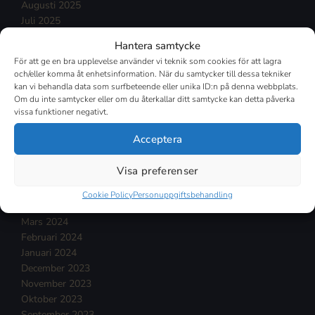
Augusti 2025
Juli 2025
Mars 2025
Hantera samtycke
Februari 2025
För att ge en bra upplevelse använder vi teknik som cookies för att lagra
Januari 2025
och/eller komma åt enhetsinformation. När du samtycker till dessa tekniker
December 2024
kan vi behandla data som surfbeteende eller unika ID:n på denna webbplats.
November 2024
Om du inte samtycker eller om du återkallar ditt samtycke kan detta påverka
vissa funktioner negativt.
Oktober 2024
September 2024
Acceptera
Augusti 2024
Juli 2024
Visa preferenser
Juni 2024
Maj 2024
Cookie Policy
Personuppgiftsbehandling
April 2024
Mars 2024
Februari 2024
Januari 2024
December 2023
November 2023
Oktober 2023
September 2023