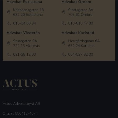
Advokat Eskilstuna
Advokat Örebro
Kriebsensgatan 18
Slottsgatan 8A
632 20 Eskilstuna
703 61 Örebro
016-14 00 34
010-810 47 30
Advokat Västerås
Advokat Karlstad
Sturegatan 9A
Herrgårdsgatan 6A
722 13 Västerås
652 24 Karlstad
021-38 12 00
054-527 82 00
Actus Advokatbyrå AB
Org.nr: 556412-4674