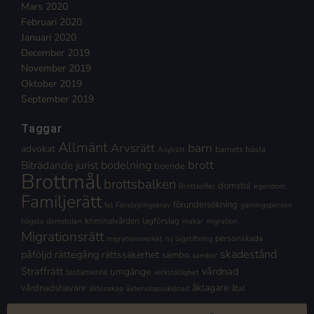
Mars 2020
Februari 2020
Januari 2020
December 2019
November 2019
Oktober 2019
September 2019
Taggar
Allmänt
Arvsrätt
barn
advokat
barnets bästa
Asylrätt
brott
Biträdande jurist
bodelning
boende
Brottmål
brottsbalken
domstol
Brottsoffer
egendom
Familjerätt
förundersökning
fel
Försörjningskrav
gärningsperson
kriminalvården
lagförslag
högsta domstolen
makar
migration
Migrationsrätt
personskada
migrationsverket
ny lagstiftning
skadestånd
påföljd
rättegång
rättssäkerhet
sambo
sambor
Straffrätt
vårdnad
umgänge
testamente
verkställighet
åklagare
vårdnadshavare
åtal
äktenskap
äktenskapsskillnad