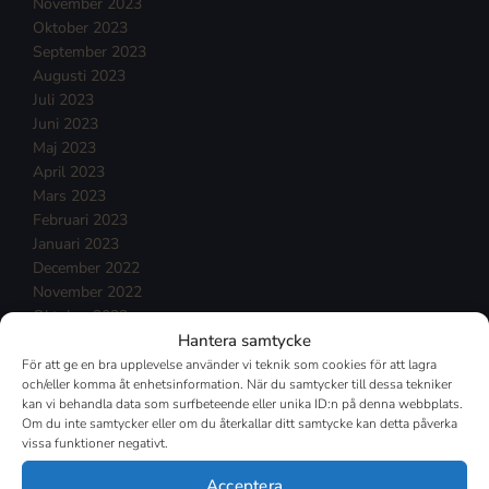
November 2023
Oktober 2023
September 2023
Augusti 2023
Juli 2023
Juni 2023
Maj 2023
April 2023
Mars 2023
Februari 2023
Januari 2023
December 2022
November 2022
Oktober 2022
Hantera samtycke
September 2022
Augusti 2022
För att ge en bra upplevelse använder vi teknik som cookies för att lagra
och/eller komma åt enhetsinformation. När du samtycker till dessa tekniker
Juli 2022
kan vi behandla data som surfbeteende eller unika ID:n på denna webbplats.
Juni 2022
Om du inte samtycker eller om du återkallar ditt samtycke kan detta påverka
Maj 2022
vissa funktioner negativt.
April 2022
Mars 2022
Acceptera