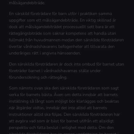
målsägandebiträde.
En särskild företrädare för barn utför i praktiken samma
uppgifter som ett målsägandebiträde. En viktig skillnad är
dock att målsägandebiträdet processuellt sett bara är ett
rättegångsbiträde som saknar kompetens att handla utan
fullmakt från huvudmannen medan den särskilde företrädaren
övertar vårdnadshavarens befogenheter att tillvarata den
underåriges rätt i angivna hänseenden.
Den särskilda företrädaren är dock inte ombud för barnet utan
företräder barnet i vårdnadshavarnas ställe under
förundersökning och rättegång.
Som nämnts ovan ska den särskilda företrädaren som sagt
verka för barnets bästa. Även om detta innebär att barnets
inställning så långt som möjligt bör klarläggas och beaktas
när åtgärder vidtas, innebär det inte alltid att barnets
instruktioner alltid ska följas. Den särskilda företrädaren har
att avgöra vad som är bäst för barnet utifrån ett allsidigt
perspektiv och fatta beslut i enlighet med detta. Om den