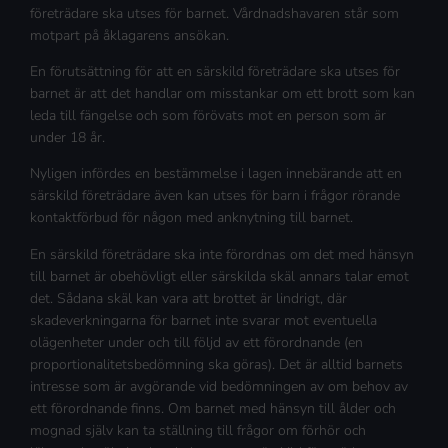
företrädare ska utses för barnet. Vårdnadshavaren står som
motpart på åklagarens ansökan.
En förutsättning för att en särskild företrädare ska utses för
barnet är att det handlar om misstankar om ett brott som kan
leda till fängelse och som förövats mot en person som är
under 18 år.
Nyligen infördes en bestämmelse i lagen innebärande att en
särskild företrädare även kan utses för barn i frågor rörande
kontaktförbud för någon med anknytning till barnet.
En särskild företrädare ska inte förordnas om det med hänsyn
till barnet är obehövligt eller särskilda skäl annars talar emot
det. Sådana skäl kan vara att brottet är lindrigt, där
skadeverkningarna för barnet inte svarar mot eventuella
olägenheter under och till följd av ett förordnande (en
proportionalitetsbedömning ska göras). Det är alltid barnets
intresse som är avgörande vid bedömningen av om behov av
ett förordnande finns. Om barnet med hänsyn till ålder och
mognad själv kan ta ställning till frågor om förhör och