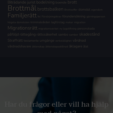
brott
Biträdande jurist
bodelning
boende
Brottmål
brottsbalken
domstol
Brottsoffer
egendom
Familjerätt
förundersökning
fel
Försörjningskrav
gärningsperson
kriminalvården
lagförslag
högsta domstolen
makar
migration
Migrationsrätt
personskada
migrationsverket
ny lagstiftning
skadestånd
påföljd
rättegång
rättssäkerhet
sambo
sambor
Straffrätt
vårdnad
umgänge
testamente
verkställighet
åklagare
vårdnadshavare
åtal
äktenskap
äktenskapsskillnad
Har du frågor eller vill ha hjälp