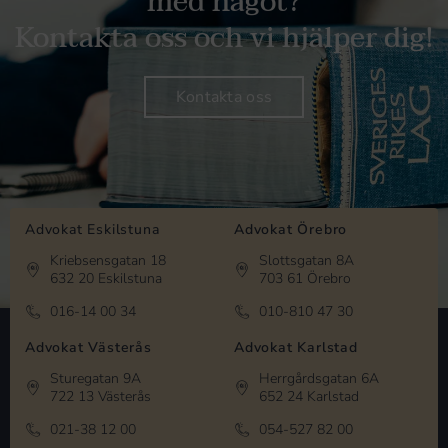
med något?
Kontakta oss och vi hjälper dig!
Kontakta oss
Advokat Eskilstuna
Advokat Örebro
Kriebsensgatan 18
Slottsgatan 8A
632 20 Eskilstuna
703 61 Örebro
016-14 00 34
010-810 47 30
Advokat Västerås
Advokat Karlstad
Sturegatan 9A
Herrgårdsgatan 6A
722 13 Västerås
652 24 Karlstad
021-38 12 00
054-527 82 00