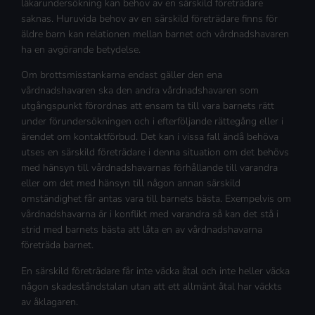
läkarundersökning kan behov av en särskild företrädare
saknas. Huruvida behov av en särskild företrädare finns för
äldre barn kan relationen mellan barnet och vårdnadshavaren
ha en avgörande betydelse.
Om brottsmisstankarna endast gäller den ena
vårdnadshavaren ska den andra vårdnadshavaren som
utgångspunkt förordnas att ensam ta till vara barnets rätt
under förundersökningen och i efterföljande rättegång eller i
ärendet om kontaktförbud. Det kan i vissa fall ändå behöva
utses en särskild företrädare i denna situation om det behövs
med hänsyn till vårdnadshavarnas förhållande till varandra
eller om det med hänsyn till någon annan särskild
omständighet får antas vara till barnets bästa. Exempelvis om
vårdnadshavarna är i konflikt med varandra så kan det stå i
strid med barnets bästa att låta en av vårdnadshavarna
företräda barnet.
En särskild företrädare får inte väcka åtal och inte heller väcka
någon skadeståndstalan utan att ett allmänt åtal har väckts
av åklagaren.