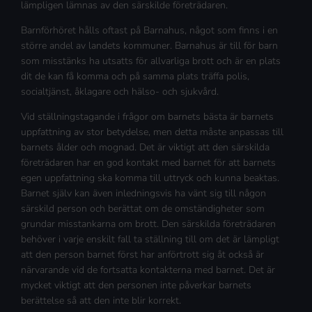
lämpligen lämnas av den särskilde företrädaren.
Barnförhöret hålls oftast på Barnahus, något som finns i en
större andel av landets kommuner. Barnahus är till för barn
som misstänks ha utsatts för allvarliga brott och är en plats
dit de kan få komma och på samma plats träffa polis,
socialtjänst, åklagare och hälso- och sjukvård.
Vid ställningstagande i frågor om barnets bästa är barnets
uppfattning av stor betydelse, men detta måste anpassas till
barnets ålder och mognad. Det är viktigt att den särskilda
företrädaren har en god kontakt med barnet för att barnets
egen uppfattning ska komma till uttryck och kunna beaktas.
Barnet själv kan även inledningsvis ha vänt sig till någon
särskild person och berättat om de omständigheter som
grundar misstankarna om brott. Den särskilda företrädaren
behöver i varje enskilt fall ta ställning till om det är lämpligt
att den person barnet först har anförtrott sig åt också är
närvarande vid de fortsatta kontakterna med barnet. Det är
mycket viktigt att den personen inte påverkar barnets
berättelse så att den inte blir korrekt.