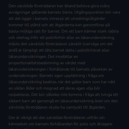
Den särskilda företrädaren kan ibland behöva göra svåra
avvägningar gällande barnets bästa. Utgångspunkten bör vara
att det ligger i barnets intresse att utredningsåtgärder
kommer till stånd och att åtgärderna kan genomföras på
bästa möjliga sätt för barnet. Om ett barn känner stark rädsla
och obehag inför ett polisförhör eller en läkarundersökning,
måste den särskilde företrädaren särskilt överväga om det
ändå är lämpligt att låta barnet delta i polisförhöret eller
läkarundersökningen. Det innefattar en
proportionalitetsbedömning av värdet med
läkarundersökningen i förhållande till barnets påverkan av
undersökningen. Barnets egen uppfattning i fråga om
läkarundersökning beaktas när det gäller barn som har nått
en sådan ålder och mognad att deras egen vilja bör
respekteras. Det bör således inte komma i fråga att tvinga ett
sådant barn att genomgå en läkarundersökning även om den
särskilda företrädaren skulle ha samtyckt till åtgärden.
Det är viktigt att den särskilda företrädaren utifrån sin
kännedom om barnets förhållanden för polis och åklagare