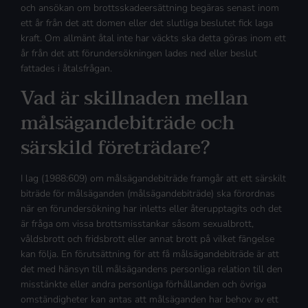
och ansökan om brottsskadeersättning begäras senast inom
ett år från det att domen eller det slutliga beslutet fick laga
kraft. Om allmänt åtal inte har väckts ska detta göras inom ett
år från det att förundersökningen lades ned eller beslut
fattades i åtalsfrågan.
Vad är skillnaden mellan
målsägandebiträde och
särskild företrädare?
I lag (1988:609) om målsägandebiträde framgår att ett särskilt
biträde för målsäganden (målsägandebiträde) ska förordnas
när en förundersökning har inletts eller återupptagits och det
är fråga om vissa brottsmisstankar såsom sexualbrott,
våldsbrott och fridsbrott eller annat brott på vilket fängelse
kan följa. En förutsättning för att få målsägandebiträde är att
det med hänsyn till målsägandens personliga relation till den
misstänkte eller andra personliga förhållanden och övriga
omständigheter kan antas att målsäganden har behov av ett