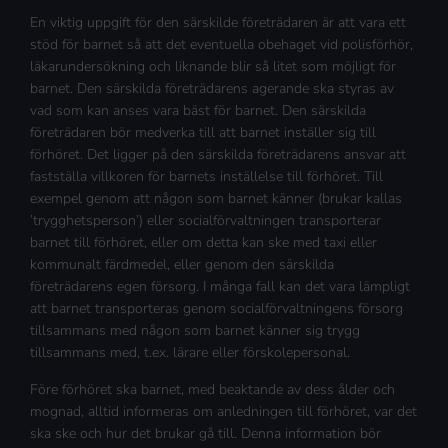
En viktig uppgift för den särskilde företrädaren är att vara ett
stöd för barnet så att det eventuella obehaget vid polisförhör,
läkarundersökning och liknande blir så litet som möjligt för
barnet. Den särskilda företrädarens agerande ska styras av
vad som kan anses vara bäst för barnet. Den särskilda
företrädaren bör medverka till att barnet inställer sig till
förhöret. Det ligger på den särskilda företrädarens ansvar att
fastställa villkoren för barnets inställelse till förhöret. Till
exempel genom att någon som barnet känner (brukar kallas
’trygghetsperson’) eller socialförvaltningen transporterar
barnet till förhöret, eller om detta kan ske med taxi eller
kommunalt färdmedel, eller genom den särskilda
företrädarens egen försorg. I många fall kan det vara lämpligt
att barnet transporteras genom socialförvaltningens försorg
tillsammans med någon som barnet känner sig trygg
tillsammans med, t.ex. lärare eller förskolepersonal.
Före förhöret ska barnet, med beaktande av dess ålder och
mognad, alltid informeras om anledningen till förhöret, var det
ska ske och hur det brukar gå till. Denna information bör