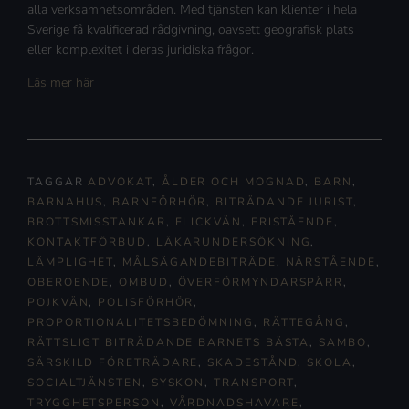
alla verksamhetsområden. Med tjänsten kan klienter i hela
Sverige få kvalificerad rådgivning, oavsett geografisk plats
eller komplexitet i deras juridiska frågor.
Läs mer här
TAGGAR
ADVOKAT
,
ÅLDER OCH MOGNAD
,
BARN
,
BARNAHUS
,
BARNFÖRHÖR
,
BITRÄDANDE JURIST
,
BROTTSMISSTANKAR
,
FLICKVÄN
,
FRISTÅENDE
,
KONTAKTFÖRBUD
,
LÄKARUNDERSÖKNING
,
LÄMPLIGHET
,
MÅLSÄGANDEBITRÄDE
,
NÄRSTÅENDE
,
OBEROENDE
,
OMBUD
,
ÖVERFÖRMYNDARSPÄRR
,
POJKVÄN
,
POLISFÖRHÖR
,
PROPORTIONALITETSBEDÖMNING
,
RÄTTEGÅNG
,
RÄTTSLIGT BITRÄDANDE BARNETS BÄSTA
,
SAMBO
,
SÄRSKILD FÖRETRÄDARE
,
SKADESTÅND
,
SKOLA
,
SOCIALTJÄNSTEN
,
SYSKON
,
TRANSPORT
,
TRYGGHETSPERSON
,
VÅRDNADSHAVARE
,