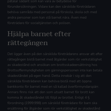
påtalar sådant som kan vara av betydelse för
förundersökningen. Vidare kan den särskilde företrädaren
behöva samråda med personal på förskola, skola och med
andra personer som kan stå barnet nära. Även med
företrädare för socialtjänsten och polisen.
Hjälpa barnet efter
rättegången
Det ligger även på den särskilda företrädarens ansvar att efter
rättegången bistå barnet med åtgärder som rör verkställighet
av skadestånd och ansökan om brottsskadeersättning hos
Brottsoffermyndigheten om gärningspersonen inte kan betala
skadeståndet på egen hand. Detta innebär i sig att den
särskilda företrädaren kan behöva bistå med att öppna
bankkonto för barnet med en så kallad överförmyndarspärr.
Annars finns risk att den som utsatt barnet för brott kan
komma åt skadeståndet till följd av brottet. Enligt 4 §
förordning (1999:998) om särskild företrädare för barn ska
ersättning för åtgärder som rör verkställighet av skadestånd