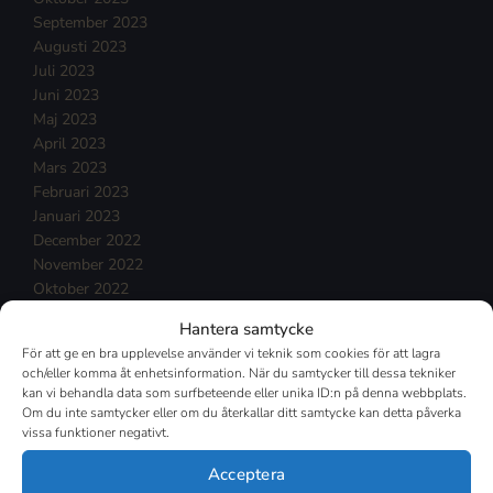
September 2023
Augusti 2023
Juli 2023
Juni 2023
Maj 2023
April 2023
Mars 2023
Februari 2023
Januari 2023
December 2022
November 2022
Oktober 2022
September 2022
Hantera samtycke
Augusti 2022
För att ge en bra upplevelse använder vi teknik som cookies för att lagra
Juli 2022
och/eller komma åt enhetsinformation. När du samtycker till dessa tekniker
Juni 2022
kan vi behandla data som surfbeteende eller unika ID:n på denna webbplats.
Maj 2022
Om du inte samtycker eller om du återkallar ditt samtycke kan detta påverka
vissa funktioner negativt.
April 2022
Mars 2022
Acceptera
Februari 2022