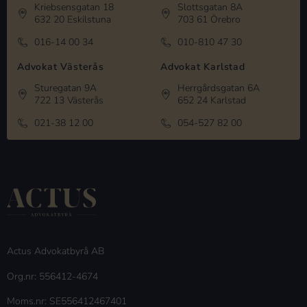
Kriebsensgatan 18
Slottsgatan 8A
632 20 Eskilstuna
703 61 Örebro
016-14 00 34
010-810 47 30
Advokat Västerås
Advokat Karlstad
Sturegatan 9A
Herrgårdsgatan 6A
722 13 Västerås
652 24 Karlstad
021-38 12 00
054-527 82 00
Actus Advokatbyrå AB
Org.nr: 556412-4674
Moms.nr: SE556412467401