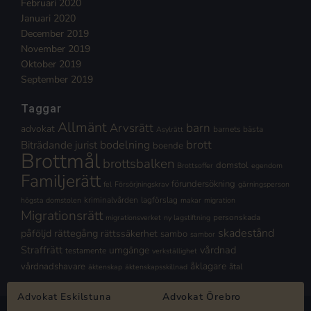
Februari 2020
Januari 2020
December 2019
November 2019
Oktober 2019
September 2019
Taggar
Allmänt
Arvsrätt
barn
advokat
barnets bästa
Asylrätt
brott
Biträdande jurist
bodelning
boende
Brottmål
brottsbalken
domstol
Brottsoffer
egendom
Familjerätt
förundersökning
fel
Försörjningskrav
gärningsperson
kriminalvården
lagförslag
högsta domstolen
makar
migration
Migrationsrätt
personskada
migrationsverket
ny lagstiftning
skadestånd
påföljd
rättegång
rättssäkerhet
sambo
sambor
Straffrätt
vårdnad
umgänge
testamente
verkställighet
åklagare
vårdnadshavare
åtal
äktenskap
äktenskapsskillnad
Advokat Eskilstuna
Advokat Örebro