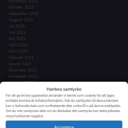
November 2023
Oktober 2023
September 2023
Augusti 2023
Juli 2023
Juni 2023
Maj 2023
April 2023
Mars 2023
Februari 2023
Januari 2023
December 2022
November 2022
Oktober 2022
Hantera samtycke
September 2022
Augusti 2022
För att ge en bra upplevelse använder vi teknik som cookies för att lagra
och/eller komma åt enhetsinformation. När du samtycker till dessa tekniker
Juli 2022
kan vi behandla data som surfbeteende eller unika ID:n på denna webbplats.
Juni 2022
Om du inte samtycker eller om du återkallar ditt samtycke kan detta påverka
Maj 2022
vissa funktioner negativt.
April 2022
Mars 2022
Acceptera