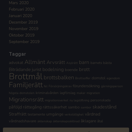
Mars 2020
Februari 2020
Januari 2020
December 2019
November 2019
Oktober 2019
September 2019
Taggar
Allmänt
Arvsrätt
barn
advokat
barnets bästa
Asylrätt
brott
Biträdande jurist
bodelning
boende
Brottmål
brottsbalken
domstol
Brottsoffer
egendom
Familjerätt
förundersökning
fel
Försörjningskrav
gärningsperson
kriminalvården
lagförslag
högsta domstolen
makar
migration
Migrationsrätt
personskada
migrationsverket
ny lagstiftning
skadestånd
påföljd
rättegång
rättssäkerhet
sambo
sambor
Straffrätt
vårdnad
umgänge
testamente
verkställighet
åklagare
vårdnadshavare
åtal
äktenskap
äktenskapsskillnad