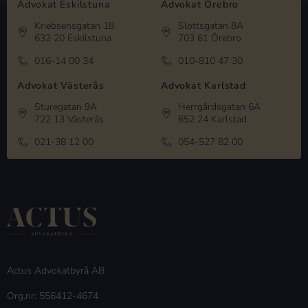
Advokat Eskilstuna
Advokat Örebro
Kriebsensgatan 18
Slottsgatan 8A
632 20 Eskilstuna
703 61 Örebro
016-14 00 34
010-810 47 30
Advokat Västerås
Advokat Karlstad
Sturegatan 9A
Herrgårdsgatan 6A
722 13 Västerås
652 24 Karlstad
021-38 12 00
054-527 82 00
Actus Advokatbyrå AB
Org.nr: 556412-4674