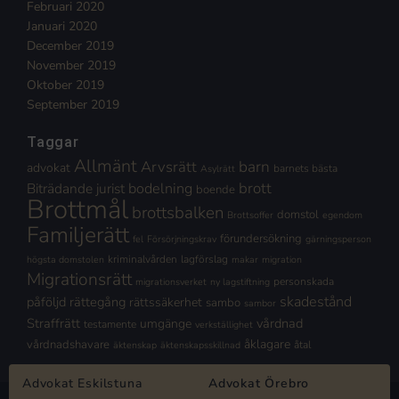
Februari 2020
Januari 2020
December 2019
November 2019
Oktober 2019
September 2019
Taggar
Allmänt
Arvsrätt
barn
advokat
barnets bästa
Asylrätt
brott
Biträdande jurist
bodelning
boende
Brottmål
brottsbalken
domstol
Brottsoffer
egendom
Familjerätt
förundersökning
fel
Försörjningskrav
gärningsperson
kriminalvården
lagförslag
högsta domstolen
makar
migration
Migrationsrätt
personskada
migrationsverket
ny lagstiftning
skadestånd
påföljd
rättegång
rättssäkerhet
sambo
sambor
Straffrätt
vårdnad
umgänge
testamente
verkställighet
åklagare
vårdnadshavare
åtal
äktenskap
äktenskapsskillnad
Advokat Eskilstuna
Advokat Örebro