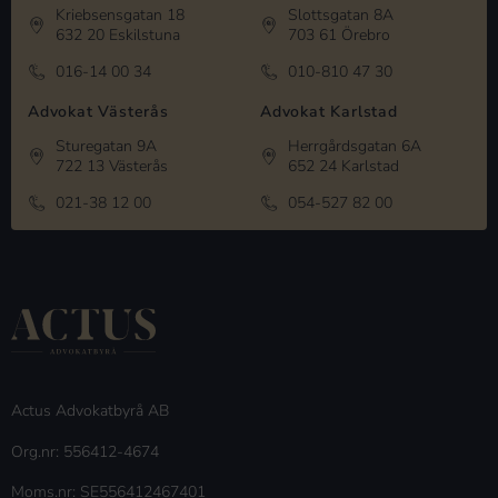
Kriebsensgatan 18
Slottsgatan 8A
632 20 Eskilstuna
703 61 Örebro
016-14 00 34
010-810 47 30
Advokat Västerås
Advokat Karlstad
Sturegatan 9A
Herrgårdsgatan 6A
722 13 Västerås
652 24 Karlstad
021-38 12 00
054-527 82 00
Actus Advokatbyrå AB
Org.nr: 556412-4674
Moms.nr: SE556412467401