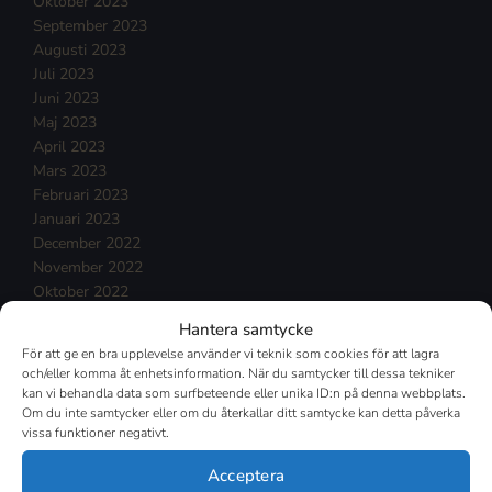
Oktober 2023
September 2023
Augusti 2023
Juli 2023
Juni 2023
Maj 2023
April 2023
Mars 2023
Februari 2023
Januari 2023
December 2022
November 2022
Oktober 2022
September 2022
Hantera samtycke
Augusti 2022
För att ge en bra upplevelse använder vi teknik som cookies för att lagra
Juli 2022
och/eller komma åt enhetsinformation. När du samtycker till dessa tekniker
Juni 2022
kan vi behandla data som surfbeteende eller unika ID:n på denna webbplats.
Maj 2022
Om du inte samtycker eller om du återkallar ditt samtycke kan detta påverka
vissa funktioner negativt.
April 2022
Mars 2022
Acceptera
Februari 2022