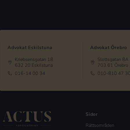
Advokat Eskilstuna
Advokat Örebro
Kriebsensgatan 18
Slottsgatan 8A
632 20 Eskilstuna
703 61 Örebro
016-14 00 34
010-810 47 3
Sidor
Rättsområden