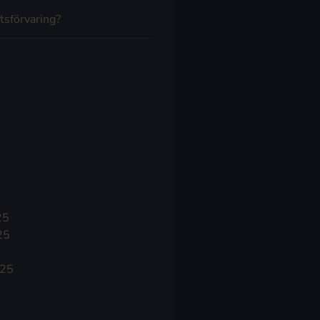
tsförvaring?
25
25
025