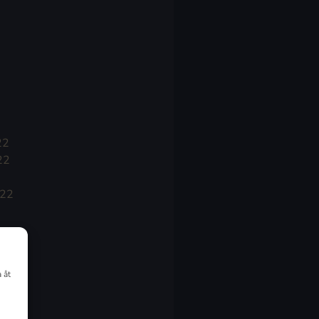
22
22
022
 åt