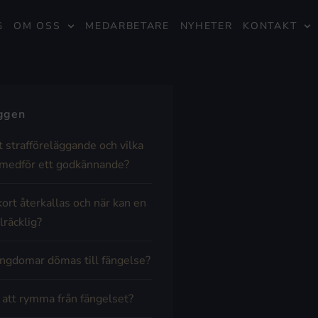
G
OM OSS
MEDARBETARE
NYHETER
KONTAKT
äggen
t strafföreläggande och vilka
medför ett godkännande?
kort återkallas och när kan en
lräcklig?
ngdomar dömas till fängelse?
t att rymma från fängelset?