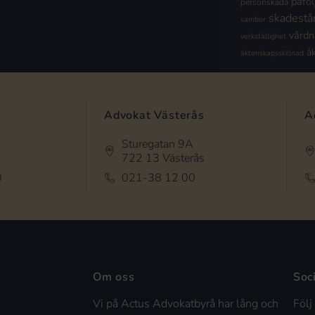
påföl
personskada
skadestå
sambor
vård
verkställighet
å
äktenskapsskillnad
Advokat Västerås
A
Sturegatan 9A
722 13 Västerås
0
021-38 12 00
Om oss
Soc
Vi på Actus Advokatbyrå har lång och
Följ