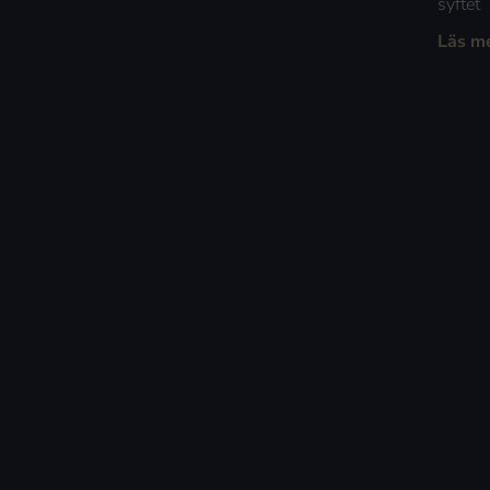
syftet
Läs m