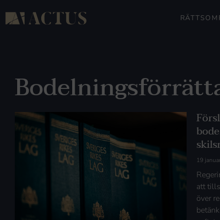
RÄTTSOM
Bodelningsförrätt
Försl
bode
skil
19 janua
Regeri
att til
över r
betänk