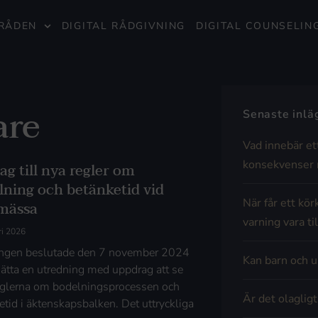
RÅDEN
DIGITAL RÅDGIVNING
DIGITAL COUNSELIN
are
Senaste inl
Vad innebär et
konsekvenser 
ag till nya regler om
lning och betänketid vid
När får ett kör
smässa
varning vara til
ri 2026
ngen beslutade den 7 november 2024
Kan barn och u
lsätta en utredning med uppdrag att se
eglerna om bodelningsprocessen och
Är det olaglig
etid i äktenskapsbalken. Det uttryckliga