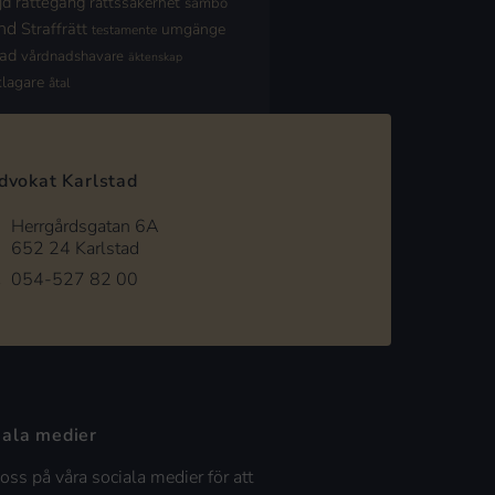
jd
rättegång
rättssäkerhet
sambo
nd
Straffrätt
umgänge
testamente
nad
vårdnadshavare
äktenskap
klagare
åtal
dvokat Karlstad
Herrgårdsgatan 6A
652 24 Karlstad
054-527 82 00
iala medier
 oss på våra sociala medier för att