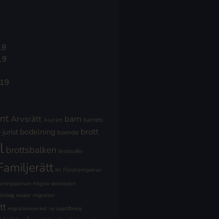
19
19
019
nt
Arvsrätt
barn
barnets
Asylrätt
brott
jurist
bodelning
boende
l
brottsbalken
Brottsoffer
Familjerätt
fel
Försörjningskrav
ärningsperson
högsta domstolen
örslag
makar
migration
tt
migrationsverket
ny lagstiftning