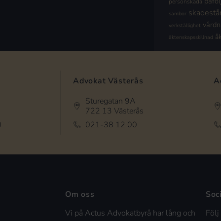
påföl
personskada
skadestå
sambor
vård
verkställighet
å
äktenskapsskillnad
Advokat Västerås
A
Sturegatan 9A
722 13 Västerås
0
021-38 12 00
Om oss
Soc
Vi på Actus Advokatbyrå har lång och
Följ