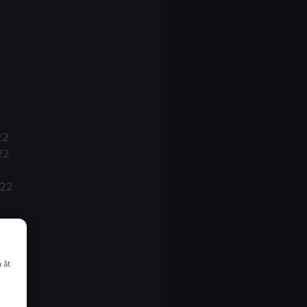
22
22
022
 åt