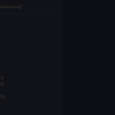
tsförvaring?
25
25
025