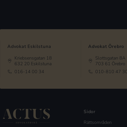
Advokat Eskilstuna
Advokat Örebro
Kriebsensgatan 18
Slottsgatan 8A
632 20 Eskilstuna
703 61 Örebro
016-14 00 34
010-810 47 3
Sidor
Rättsområden