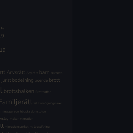
19
19
019
nt
Arvsrätt
barn
barnets
Asylrätt
brott
jurist
bodelning
boende
l
brottsbalken
Brottsoffer
Familjerätt
fel
Försörjningskrav
ärningsperson
högsta domstolen
örslag
makar
migration
tt
migrationsverket
ny lagstiftning