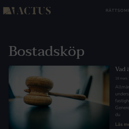
RÄTTSOM
Bostadsköp
Vad ä
18 mars
Allmän
unders
fastig
Genere
du
Läs m