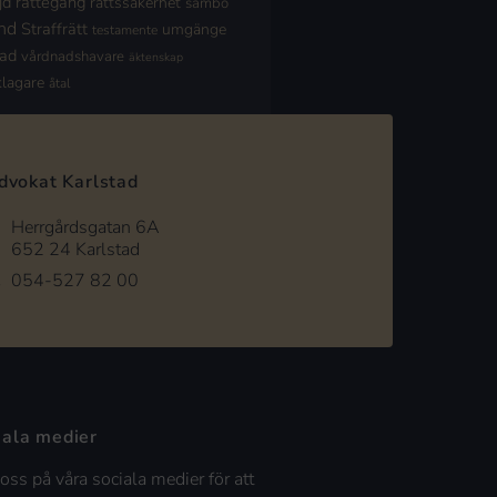
jd
rättegång
rättssäkerhet
sambo
nd
Straffrätt
umgänge
testamente
nad
vårdnadshavare
äktenskap
klagare
åtal
dvokat Karlstad
Herrgårdsgatan 6A
652 24 Karlstad
054-527 82 00
iala medier
 oss på våra sociala medier för att