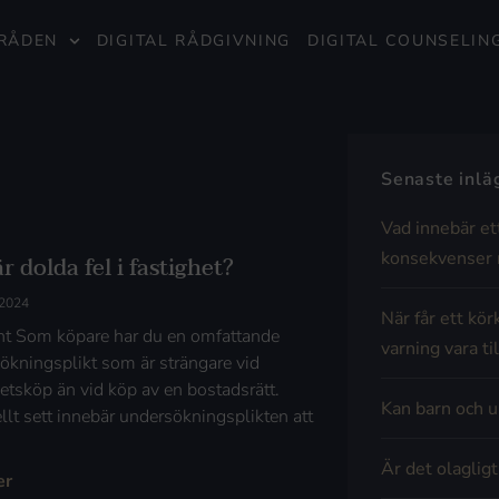
RÅDEN
DIGITAL RÅDGIVNING
DIGITAL COUNSELIN
Senaste inl
Vad innebär et
konsekvenser 
r dolda fel i fastighet?
 2024
När får ett kör
t Som köpare har du en omfattande
varning vara til
ökningsplikt som är strängare vid
hetsköp än vid köp av en bostadsrätt.
Kan barn och u
llt sett innebär undersökningsplikten att
Är det olaglig
er