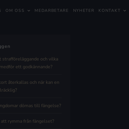
G
OM OSS
MEDARBETARE
NYHETER
KONTAKT
äggen
t strafföreläggande och vilka
medför ett godkännande?
kort återkallas och när kan en
lräcklig?
ngdomar dömas till fängelse?
t att rymma från fängelset?