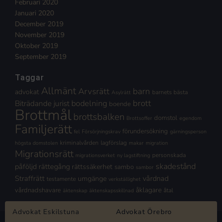
Februari 2020
Januari 2020
December 2019
November 2019
Oktober 2019
September 2019
Taggar
Allmänt
Arvsrätt
barn
advokat
barnets bästa
Asylrätt
brott
Biträdande jurist
bodelning
boende
Brottmål
brottsbalken
domstol
Brottsoffer
egendom
Familjerätt
förundersökning
fel
Försörjningskrav
gärningsperson
kriminalvården
lagförslag
högsta domstolen
makar
migration
Migrationsrätt
personskada
migrationsverket
ny lagstiftning
skadestånd
påföljd
rättegång
rättssäkerhet
sambo
sambor
Straffrätt
vårdnad
umgänge
testamente
verkställighet
åklagare
vårdnadshavare
åtal
äktenskap
äktenskapsskillnad
Advokat Eskilstuna
Advokat Örebro