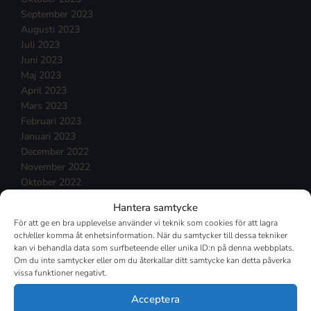
September 2023
Augusti 2023
Juli 2023
Juni 2023
Maj 2023
April 2023
Mars 2023
Februari 2023
Januari 2023
December 2022
November 2022
Oktober 2022
September 2022
Hantera samtycke
Augusti 2022
För att ge en bra upplevelse använder vi teknik som cookies för att lagra
Juli 2022
och/eller komma åt enhetsinformation. När du samtycker till dessa tekniker
Juni 2022
kan vi behandla data som surfbeteende eller unika ID:n på denna webbplats.
Maj 2022
Om du inte samtycker eller om du återkallar ditt samtycke kan detta påverka
vissa funktioner negativt.
April 2022
Mars 2022
Acceptera
Februari 2022