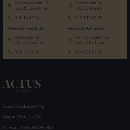
Kriebsensgatan 18
Slottsgatan 8A
632 20 Eskilstuna
703 61 Örebro
016-14 00 34
010-810 47 30
Advokat Västerås
Advokat Karlstad
Sturegatan 9A
Herrgårdsgatan 6A
722 13 Västerås
652 24 Karlstad
021-38 12 00
054-527 82 00
Actus Advokatbyrå AB
Org.nr: 556412-4674
Moms.nr: SE556412467401