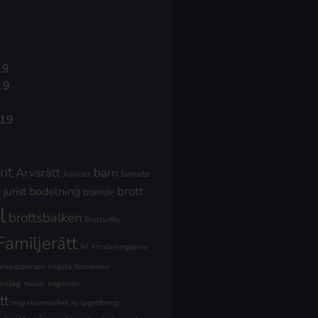
19
19
019
nt
Arvsrätt
barn
barnets
Asylrätt
brott
jurist
bodelning
boende
l
brottsbalken
Brottsoffer
Familjerätt
fel
Försörjningskrav
ärningsperson
högsta domstolen
örslag
makar
migration
tt
migrationsverket
ny lagstiftning