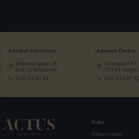
Advokat Eskilstuna
Advokat Örebro
Kriebsensgatan 18
Slottsgatan 8A
632 20 Eskilstuna
703 61 Örebro
016-14 00 34
010-810 47 3
Sidor
Rättsområden