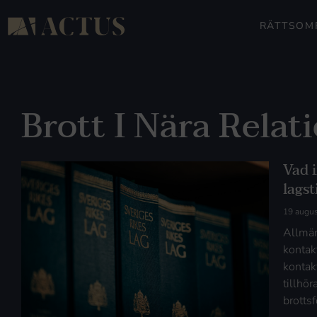
RÄTTSOM
Brott I Nära Relat
Vad 
lags
19 augus
Allmän
kontak
kontak
tillhör
brotts