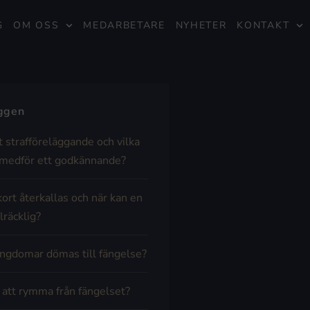
G
OM OSS
MEDARBETARE
NYHETER
KONTAKT
äggen
t strafföreläggande och vilka
medför ett godkännande?
kort återkallas och när kan en
lräcklig?
ngdomar dömas till fängelse?
t att rymma från fängelset?