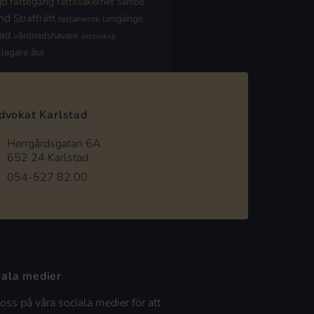
jd
rättegång
rättssäkerhet
sambo
nd
Straffrätt
umgänge
testamente
nad
vårdnadshavare
äktenskap
klagare
åtal
dvokat Karlstad
Herrgårdsgatan 6A
652 24 Karlstad
054-527 82 00
iala medier
 oss på våra sociala medier för att