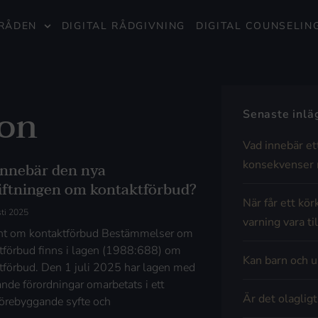
RÅDEN
DIGITAL RÅDGIVNING
DIGITAL COUNSELIN
ion
Senaste inl
Vad innebär et
konsekvenser 
innebär den nya
tiftningen om kontaktförbud?
När får ett kör
ti 2025
varning vara til
t om kontaktförbud Bestämmelser om
tförbud finns i lagen (1988:688) om
Kan barn och u
tförbud. Den 1 juli 2025 har lagen med
ande förordningar omarbetats i ett
Är det olaglig
förebyggande syfte och