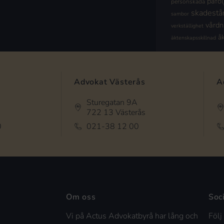
påföl
personskada
skadestå
sambor
vård
verkställighet
å
äktenskapsskillnad
Advokat Västerås
A
Sturegatan 9A
722 13 Västerås
0
021-38 12 00
Om oss
Soc
Vi på Actus Advokatbyrå har lång och
Följ