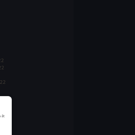
22
22
022
 åt