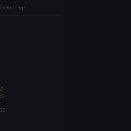
tsförvaring?
25
25
025