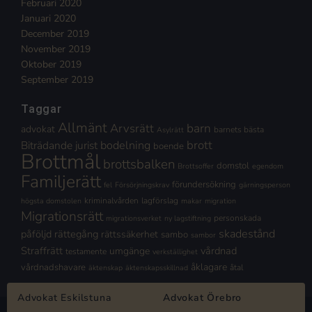
Februari 2020
Januari 2020
December 2019
November 2019
Oktober 2019
September 2019
Taggar
Allmänt
Arvsrätt
barn
advokat
barnets bästa
Asylrätt
brott
Biträdande jurist
bodelning
boende
Brottmål
brottsbalken
domstol
Brottsoffer
egendom
Familjerätt
förundersökning
fel
Försörjningskrav
gärningsperson
kriminalvården
lagförslag
högsta domstolen
makar
migration
Migrationsrätt
personskada
migrationsverket
ny lagstiftning
skadestånd
påföljd
rättegång
rättssäkerhet
sambo
sambor
Straffrätt
vårdnad
umgänge
testamente
verkställighet
åklagare
vårdnadshavare
åtal
äktenskap
äktenskapsskillnad
Advokat Eskilstuna
Advokat Örebro