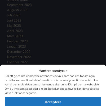
September 2023
Augusti 2023
Juli 2023
Juni 2023
Maj 2023
April 2023
Mars 2023
Februari 2023
Januari 2023
December 2022
November 2022
Oktober 2022
September 2022
Hantera samtycke
Augusti 2022
För att ge en bra upplevelse använder vi teknik som cookies för att lagra
Juli 2022
och/eller komma åt enhetsinformation. När du samtycker till dessa tekniker
Juni 2022
kan vi behandla data som surfbeteende eller unika ID:n på denna webbplats.
Maj 2022
Om du inte samtycker eller om du återkallar ditt samtycke kan detta påverka
vissa funktioner negativt.
April 2022
Mars 2022
Acceptera
Februari 2022