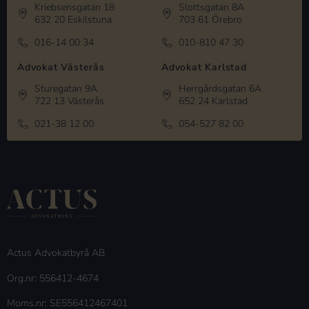
Kriebsensgatan 18
Slottsgatan 8A
632 20 Eskilstuna
703 61 Örebro
016-14 00 34
010-810 47 30
Advokat Västerås
Advokat Karlstad
Sturegatan 9A
Herrgårdsgatan 6A
722 13 Västerås
652 24 Karlstad
021-38 12 00
054-527 82 00
Actus Advokatbyrå AB
Org.nr: 556412-4674
Moms.nr: SE556412467401