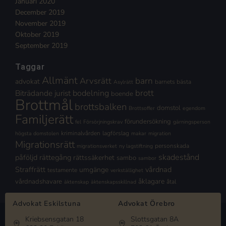
Januari 2020
December 2019
November 2019
Oktober 2019
September 2019
Taggar
Allmänt
Arvsrätt
barn
advokat
barnets bästa
Asylrätt
brott
Biträdande jurist
bodelning
boende
Brottmål
brottsbalken
domstol
Brottsoffer
egendom
Familjerätt
förundersökning
fel
Försörjningskrav
gärningsperson
kriminalvården
lagförslag
högsta domstolen
makar
migration
Migrationsrätt
personskada
migrationsverket
ny lagstiftning
skadestånd
påföljd
rättegång
rättssäkerhet
sambo
sambor
Straffrätt
vårdnad
umgänge
testamente
verkställighet
åklagare
vårdnadshavare
åtal
äktenskap
äktenskapsskillnad
Advokat Eskilstuna
Advokat Örebro
Kriebsensgatan 18
Slottsgatan 8A