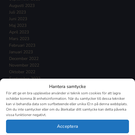
Augusti 2023
Juli 2023
Juni 2023
Maj 2023
April 2023
Mars 2023
Februari 2023
Januari 2023
December 2022
November 2022
Oktober 2022
September 2022
Augusti 2022
Hantera samtycke
Juli 2022
För att ge en bra upplevelse använder vi teknik som cookies för att lagra
Juni 2022
och/eller komma åt enhetsinformation. När du samtycker till dessa tekniker
kan vi behandla data som surfbeteende eller unika ID:n på denna webbplats.
Maj 2022
Om du inte samtycker eller om du återkallar ditt samtycke kan detta påverka
April 2022
vissa funktioner negativt.
Mars 2022
Februari 2022
Acceptera
Januari 2022