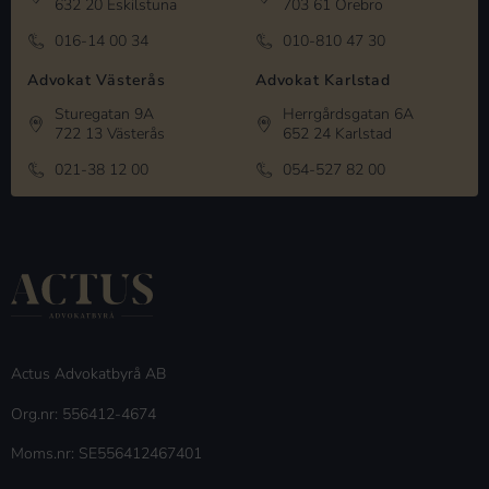
632 20 Eskilstuna
703 61 Örebro
016-14 00 34
010-810 47 30
Advokat Västerås
Advokat Karlstad
Sturegatan 9A
Herrgårdsgatan 6A
722 13 Västerås
652 24 Karlstad
021-38 12 00
054-527 82 00
Actus Advokatbyrå AB
Org.nr: 556412-4674
Moms.nr: SE556412467401