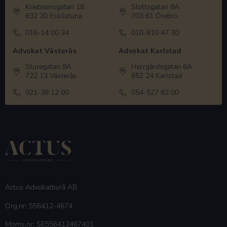
Kriebsensgatan 18
Slottsgatan 8A
632 20 Eskilstuna
703 61 Örebro
016-14 00 34
010-810 47 30
Advokat Västerås
Advokat Karlstad
Sturegatan 9A
Herrgårdsgatan 6A
722 13 Västerås
652 24 Karlstad
021-38 12 00
054-527 82 00
Actus Advokatbyrå AB
Org.nr: 556412-4674
Moms.nr: SE556412467401