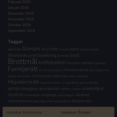
Februari 2020
Januari 2020
December 2019
November 2019
Oktober 2019
September 2019
Taggar
Allmänt
Arvsrätt
barn
advokat
barnets bästa
Asylrätt
brott
Biträdande jurist
bodelning
boende
Brottmål
brottsbalken
domstol
Brottsoffer
egendom
Familjerätt
förundersökning
fel
Försörjningskrav
gärningsperson
kriminalvården
lagförslag
högsta domstolen
makar
migration
Migrationsrätt
personskada
migrationsverket
ny lagstiftning
skadestånd
påföljd
rättegång
rättssäkerhet
sambo
sambor
Straffrätt
vårdnad
umgänge
testamente
verkställighet
åklagare
vårdnadshavare
åtal
äktenskap
äktenskapsskillnad
Advokat Eskilstuna
Advokat Örebro