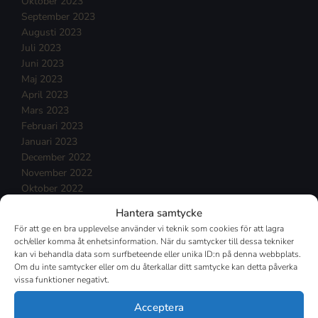
Oktober 2023
September 2023
Augusti 2023
Juli 2023
Juni 2023
Maj 2023
April 2023
Mars 2023
Februari 2023
Januari 2023
December 2022
November 2022
Oktober 2022
September 2022
Hantera samtycke
Augusti 2022
För att ge en bra upplevelse använder vi teknik som cookies för att lagra
Juli 2022
och/eller komma åt enhetsinformation. När du samtycker till dessa tekniker
Juni 2022
kan vi behandla data som surfbeteende eller unika ID:n på denna webbplats.
Maj 2022
Om du inte samtycker eller om du återkallar ditt samtycke kan detta påverka
vissa funktioner negativt.
April 2022
Mars 2022
Acceptera
Februari 2022